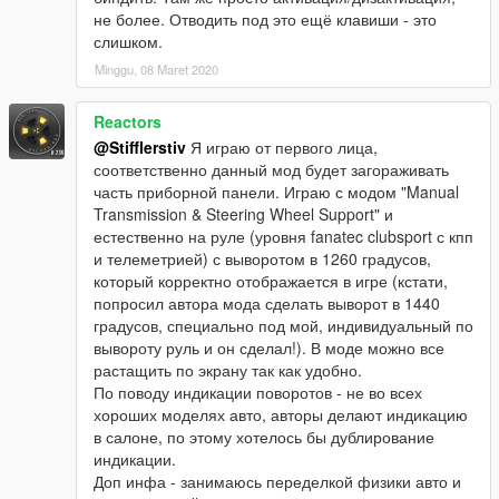
не более. Отводить под это ещё клавиши - это
слишком.
Minggu, 08 Maret 2020
Reactors
@Stifflerstiv
Я играю от первого лица,
соответственно данный мод будет загораживать
часть приборной панели. Играю с модом "Manual
Transmission & Steering Wheel Support" и
естественно на руле (уровня fanatec clubsport с кпп
и телеметрией) с выворотом в 1260 градусов,
который корректно отображается в игре (кстати,
попросил автора мода сделать выворот в 1440
градусов, специально под мой, индивидуальный по
вывороту руль и он сделал!). В моде можно все
растащить по экрану так как удобно.
По поводу индикации поворотов - не во всех
хороших моделях авто, авторы делают индикацию
в салоне, по этому хотелось бы дублирование
индикации.
Доп инфа - занимаюсь переделкой физики авто и