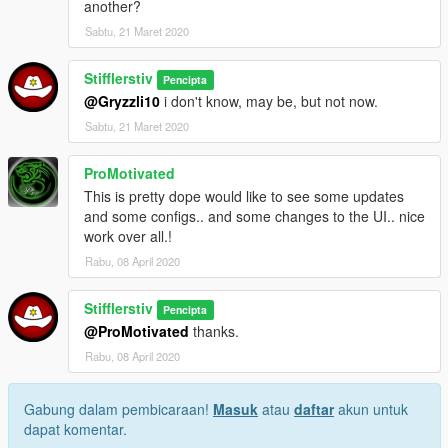
another?
Sabtu, 21 Maret 2020
Stifflerstiv
Pencipta
@Gryzzli10
i don't know, may be, but not now.
Sabtu, 21 Maret 2020
ProMotivated
This is pretty dope would like to see some updates
and some configs.. and some changes to the UI.. nice
work over all.!
Rabu, 08 April 2020
Stifflerstiv
Pencipta
@ProMotivated
thanks.
Rabu, 08 April 2020
Gabung dalam pembicaraan!
Masuk
atau
daftar
akun untuk
dapat komentar.