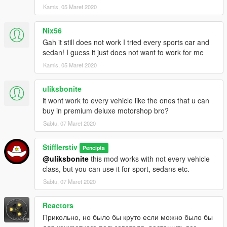
Kamis, 05 Maret 2020
прохладыми, то окна и крыша (для кабриолетов) закроются.
И наоборот.
Nix56
Как работает Круиз-контроль:
Gah it still does not work I tried every sports car and
1) Активируйте "Круиз-контроль" в меню EDashboard
sedan! I guess it just does not want to work for me
2) Разгонитесь до необходимой скорости и отпустите "Газ",
Kamis, 05 Maret 2020
авто EDashboard запомнит скорость и авто будет
придерживаться её.
uliksbonite
Если вы остановитесь, то авто разгоняться не будет. Нужно
it wont work to every vehicle like the ones that u can
будет повторить процедуру снова.
buy in premium deluxe motorshop bro?
Как работает Контроль запуска:
Sabtu, 07 Maret 2020
1) Активируйте "Контроль запуска" в меню EDashboard
2) Одновременно нажмите "Газ" + "Ручник", затем просто
Stifflerstiv
Pencipta
отпустите ручник
@uliksbonite
this mod works with not every vehicle
class, but you can use it for sport, sedans etc.
--------------------ИСТОРИЯ ИЗМЕНЕНИЙ-----------------------
Патч v1.01:
Sabtu, 07 Maret 2020
- Исправлена проблема с разрешениями экрана,
отличными от FullHD
Reactors
- Изменены некоторые тексты
Прикольно, но было бы круто если можно было бы
для конкретного пользователя, растащить все