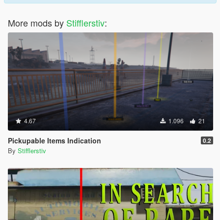
More mods by
Stifflerstiv
:
4.67
1.096
21
Pickupable Items Indication
0.2
By
Stifflerstiv