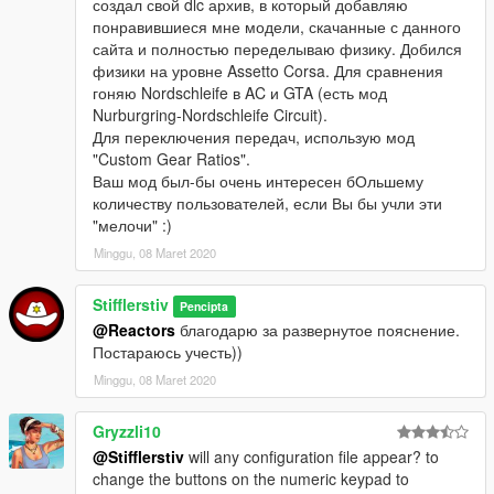
создал свой dlc архив, в который добавляю
понравившиеся мне модели, скачанные с данного
сайта и полностью переделываю физику. Добился
физики на уровне Assetto Corsa. Для сравнения
гоняю Nordschleife в AC и GTA (есть мод
Nurburgring-Nordschleife Circuit).
Для переключения передач, использую мод
"Custom Gear Ratios".
Ваш мод был-бы очень интересен бОльшему
количеству пользователей, если Вы бы учли эти
"мелочи" :)
Minggu, 08 Maret 2020
Stifflerstiv
Pencipta
@Reactors
благодарю за развернутое пояснение.
Постараюсь учесть))
Minggu, 08 Maret 2020
Gryzzli10
@Stifflerstiv
will any configuration file appear? to
change the buttons on the numeric keypad to