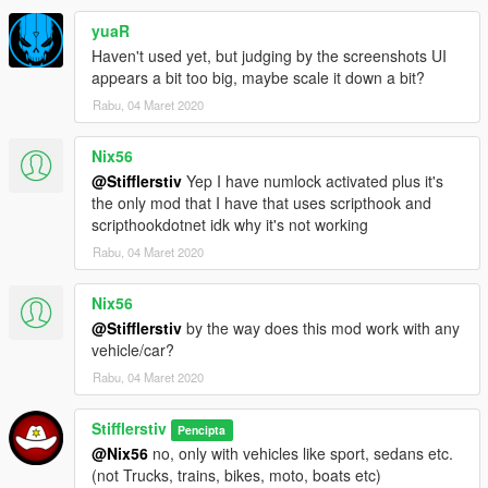
https://github.com/crosire/scripthookvdotnet/releases)
3) Положите папку scripts в основную директорию Вашей
yuaR
GTA 5 и замените, если потребуется.
Haven't used yet, but judging by the screenshots UI
appears a bit too big, maybe scale it down a bit?
Активация:
Rabu, 04 Maret 2020
"Num+" - активация основной панели (если Вы находитесь в
авто)
Nix56
@Stifflerstiv
Yep I have numlock activated plus it's
Прочие клавиши:
the only mod that I have that uses scripthook and
"Num-" - упрощённый вид
scripthookdotnet idk why it's not working
"Num*" - экранное меню функций авто
"Num8 / Num2" - навигация по меню
Rabu, 04 Maret 2020
"Num5" - выбор пункта меню
"Num0" - назад
Nix56
@Stifflerstiv
by the way does this mod work with any
Поддерживаемые классы автомобилей:
vehicle/car?
Compacts, Coupes, Muscle, OffRoad, Sedans, Sports,
SportsClassics, Super, SUVs, Vans.
Rabu, 04 Maret 2020
Как работает Контроль погодных условий:
Stifflerstiv
Pencipta
1) Активируйте "Контроль погодных условий" в меню
@Nix56
no, only with vehicles like sport, sedans etc.
EDashboard
(not Trucks, trains, bikes, moto, boats etc)
2) Если температура или тип погоды будут достаточно