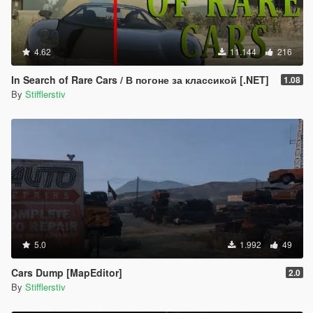
4.62
11.144
216
In Search of Rare Cars / В погоне за классикой [.NET]
1.08
By
Stifflerstiv
5.0
1.992
49
Cars Dump [MapEditor]
2.0
By
Stifflerstiv