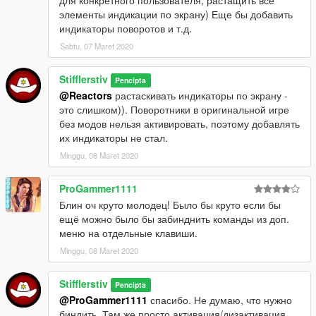
элементы индикации по экрану) Еще бы добавить
индикаторы поворотов и т.д.
Sabtu, 07 Maret 2020
Stifflerstiv
Pencipta
@Reactors
растаскивать индикаторы по экрану -
это слишком)). Поворотники в оригинальной игре
без модов нельзя активировать, поэтому добавлять
их индикаторы не стал.
Minggu, 08 Maret 2020
ProGammer1111
Блин оч круто молодец! Было бы круто если бы
ещё можно было бы забинднить команды из доп.
меню на отдельные клавиши.
Minggu, 08 Maret 2020
Stifflerstiv
Pencipta
@ProGammer1111
спасибо. Не думаю, что нужно
биндить. Там же просто активация/дизактивация,