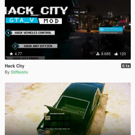
4.77
8.685
120
Hack City
0.1a
By
Stifflerstiv