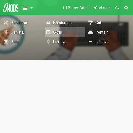
Show Adult
Masuk
Peralatan
Kendaraan
Cat
Senjata
Skrip
Pemain
Peta
Lainnya
Lainnya