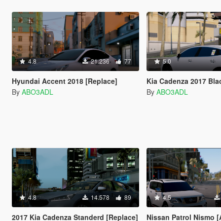
4.8
21.236
77
5.0
Hyundai Accent 2018 [Replace]
Kia Cadenza 2017 Bl
By
ABO3ADL
By
ABO3ADL
4.8
14.578
89
4.5
2017 Kia Cadenza Standerd [Replace]
Nissan Patrol Nismo [Add-On