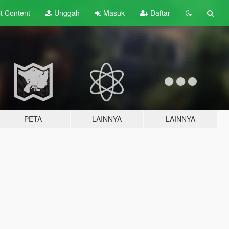
lt
Content
Unggah
Masuk
Daftar
PETA
LAINNYA
LAINNYA