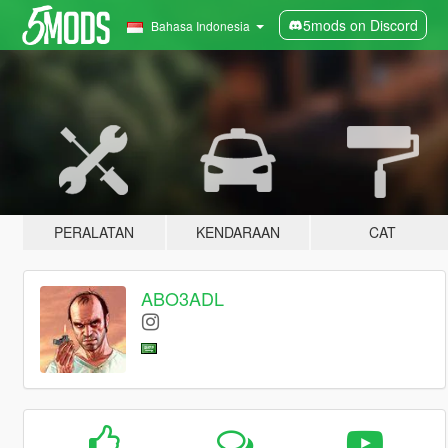
5mods on Discord
Bahasa Indonesia
PERALATAN
KENDARAAN
CAT
ABO3ADL