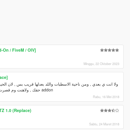
-On / FiveM / OIV]
ل
Minggu, 22 Oktober 2023
ace]
للجيب وبخلصه , وبطرح معه ال add on حقك , ولاهنت وم قصرت ع addon
Rabu, 16 Mei 2018
TZ 1.0 (Replace)
Sabtu, 24 Maret 2018