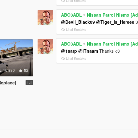
Lihat Konteks
ABO3ADL
»
Nissan Patrol Nismo [Ad
@Devil_Black09
@Tiger_Is_Hereee
Lihat Konteks
ABO3ADL
»
Nissan Patrol Nismo [Ad
@1sarp
@iTnaam
Thanks <3
Lihat Konteks
16.830
82
Replace]
1.1