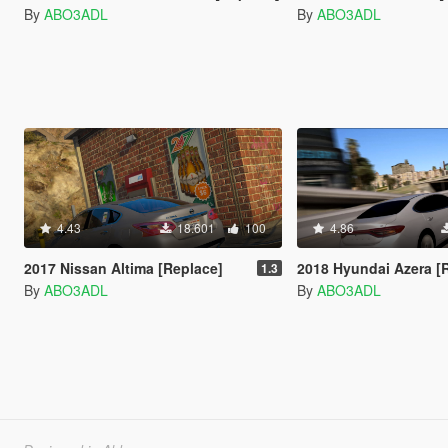
By
ABO3ADL
By
ABO3ADL
4.43
18.601
100
4.86
2017 Nissan Altima [Replace]
2018 Hyundai Azera [
1.3
By
ABO3ADL
By
ABO3ADL