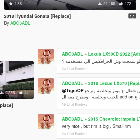
4.88
51.185
172
2018 Hyundai Sonata [Replace]
1.1
By
ABO3ADL
ABO3ADL
»
Lexus LX500D 2022 [Add
و سمحت وش الجرافكيس الي مستخدمه ؟
Lihat Konteks
ABO3ADL
»
2018 Lexus LX570 [Repl
@TigerOP
ولا انت ي بعدي , ومن ناحية الاسطبات واللد بعدلها قريب بس , لان الحين شغال ع موتر وبخلصه وبرجع
9.355
44
Lihat Konteks
place]
ABO3ADL
»
2015 Chevrolet Impala L
very nice , but rim is big , Small rim
Lihat Konteks