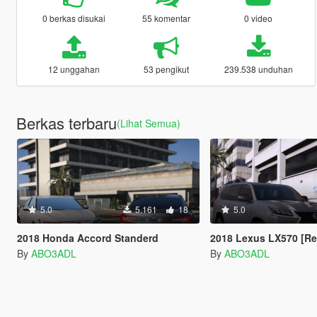
0 berkas disukai
55 komentar
0 video
12 unggahan
53 pengikut
239.538 unduhan
Berkas terbaru
(Lihat Semua)
5.0
5.161
18
5.0
2018 Honda Accord Standerd
2018 Lexus LX570 [Re
By
ABO3ADL
By
ABO3ADL