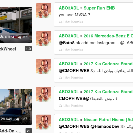
ABO3ADL
»
Super Run ENB
you use MVGA ?
Lihat Konteks
ABO3ADL
»
2016 Mercedes-Benz E C
6.374
37
@Sato8
ok add me instagram .. @_A
ackWheel
1.0
Lihat Konteks
ABO3ADL
»
2017 Kia Cadenza Stand
@CMORH WBS
لله يعافيك وباذن الله <3
Lihat Konteks
ABO3ADL
»
2017 Kia Cadenza Stand
@CMORH WBS
ف وش بالضبط؟
Lihat Konteks
28.649
137
ABO3ADL
»
Nissan Patrol Nismo [Ad
@CMORH WBS
@HamoodDev
كم <3
 - Replace]
v1