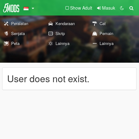
Show Adult
Masuk
Peralatan
Kendaraan
Cat
Senjata
Skrip
Pemain
Peta
Lainnya
Lainnya
User does not exist.