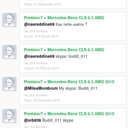
Sabtu, 01 September 2018
Predator7
»
Mercedes-Benz CLS 6.3 AMG
@nasreddine69
Как тебя найти ?
Lihat Konteks
Kamis, 18 Februari 2016
Predator7
»
Mercedes-Benz CLS 6.3 AMG
@nasreddine69
skype: buddi_011
Lihat Konteks
Selasa, 16 Februari 2016
Predator7
»
Mercedes-Benz CLS 6.3 AMG 2015
@MilesMombrum
My skype: Buddi_011
Lihat Konteks
Rabu, 02 Desember 2015
Predator7
»
Mercedes-Benz CLS 6.3 AMG 2015
@xrb936
Buddi_011 skype
Lihat Konteks