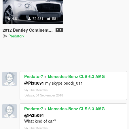
4.81
72.531
581
2012 Bentley Continental GT
1.1
By
Predator7
Predator7
»
Mercedes-Benz CLS 6.3 AMG
@Pi3tr091
my skype buddi_011
Lihat Konteks
Selasa, 04 September 2018
Predator7
»
Mercedes-Benz CLS 6.3 AMG
@Pi3tr091
What kind of car?
Lihat Konteks