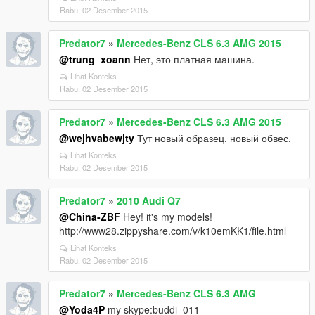
Rabu, 02 Desember 2015
Predator7
»
Mercedes-Benz CLS 6.3 AMG 2015
@trung_xoann
Нет, это платная машина.
Lihat Konteks
Rabu, 02 Desember 2015
Predator7
»
Mercedes-Benz CLS 6.3 AMG 2015
@wejhvabewjty
Тут новый образец, новый обвес.
Lihat Konteks
Rabu, 02 Desember 2015
Predator7
»
2010 Audi Q7
@China-ZBF
Hey! it's my models!
http://www28.zippyshare.com/v/k10emKK1/file.html
Lihat Konteks
Rabu, 02 Desember 2015
Predator7
»
Mercedes-Benz CLS 6.3 AMG
@Yoda4P
my skype:buddi_011