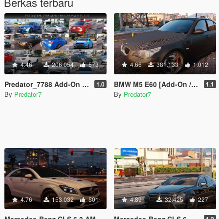
Berkas terbaru
4.46
206.054
573
4.66
381.133
1.012
Predator_7788 Add-On Car Pack
BMW M5 E60 [Add-On / Replace]
1.0
1.1
By
Predator7
By
Predator7
4.76
153.032
501
4.89
32.425
227