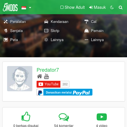
Show Adult
Masuk
Peralatan
Kendaraan
Cat
Senjata
Skrip
Pemain
Peta
Lainnya
Lainnya
Predator7
Donasikan melalui
0 berkas disukai
54 komentar
4 video