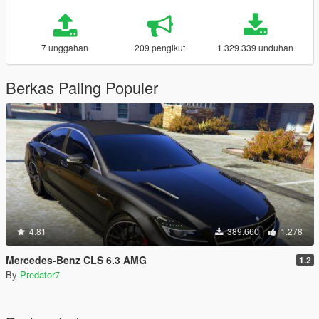
7 unggahan
209 pengikut
1.329.339 unduhan
Berkas Paling Populer
4.81
389.660
1.278
Mercedes-Benz CLS 6.3 AMG
1.2
By
Predator7