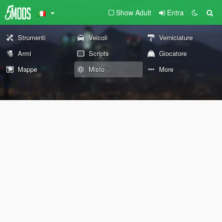
Show Adult
Entra
Strumenti
Veicoli
Verniciature
Armi
Scripts
Giocatore
Mappe
Misto
More