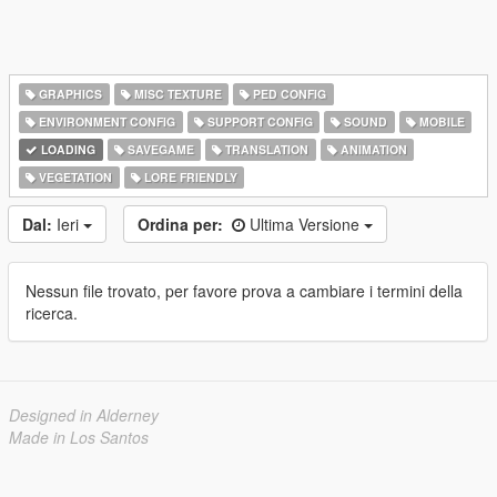
GRAPHICS
MISC TEXTURE
PED CONFIG
ENVIRONMENT CONFIG
SUPPORT CONFIG
SOUND
MOBILE
LOADING
SAVEGAME
TRANSLATION
ANIMATION
VEGETATION
LORE FRIENDLY
Dal:
Ieri
Ordina per:
Ultima Versione
Nessun file trovato, per favore prova a cambiare i termini della
ricerca.
Designed in Alderney
Made in Los Santos