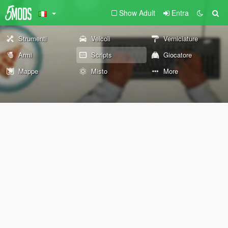
Show Adult
Entra
Strumenti
Veicoli
Verniciature
Armi
Scripts
Giocatore
Mappe
Misto
More