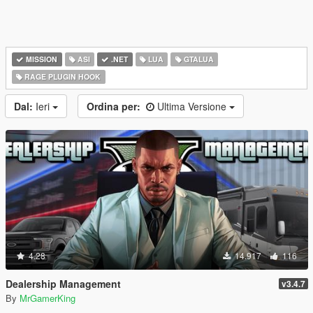
MISSION
ASI
.NET
LUA
GTALUA
RAGE PLUGIN HOOK
Dal:
Ieri
Ordina per:
Ultima Versione
4.28
14.917
116
Dealership Management
v3.4.7
By
MrGamerKing