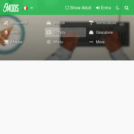
Show Adult
Entra
Strumenti
Veicoli
Verniciature
Armi
Scripts
Giocatore
Mappe
Misto
More