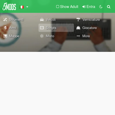
Show Adult
Entra
Strumenti
Veicoli
Verniciature
Armi
Scripts
Giocatore
Mappe
Misto
More