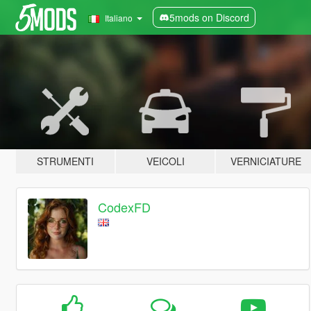
5mods on Discord
Italiano
STRUMENTI
VEICOLI
VERNICIATURE
CodexFD