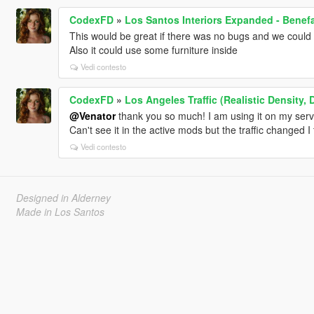
CodexFD
»
Los Santos Interiors Expanded - Benefa
This would be great if there was no bugs and we could
Also it could use some furniture inside
Vedi contesto
CodexFD
»
Los Angeles Traffic (Realistic Density, 
@Venator
thank you so much! I am using it on my serv
Can't see it in the active mods but the traffic changed I 
Vedi contesto
Designed in Alderney
Made in Los Santos