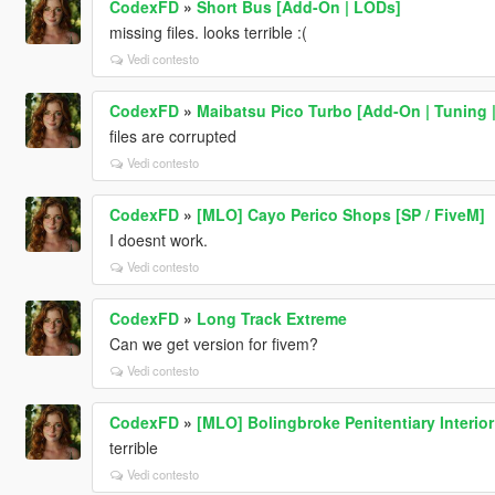
CodexFD
»
Short Bus [Add-On | LODs]
missing files. looks terrible :(
Vedi contesto
CodexFD
»
Maibatsu Pico Turbo [Add-On | Tuning |
files are corrupted
Vedi contesto
CodexFD
»
[MLO] Cayo Perico Shops [SP / FiveM]
I doesnt work.
Vedi contesto
CodexFD
»
Long Track Extreme
Can we get version for fivem?
Vedi contesto
CodexFD
»
[MLO] Bolingbroke Penitentiary Interio
terrible
Vedi contesto