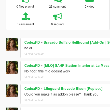
0 files piaciuti
23 commenti
0 video
0 caricamenti
0 seguaci
CodexFD
»
Bravado Buffalo Hellhound [Add-On | 
no dl
Vedi contesto
CodexFD
»
[MLO] SAHP Station Interior at La Mesa
No floor. this mlo doesnt work
Vedi contesto
CodexFD
»
Lifeguard Bravado Bison [Replace]
Could you make it as addon please? Thank you
Vedi contesto