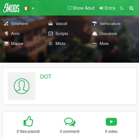
Show Adult
Entra
Strumenti
Veicoli
Verniciature
Armi
Scripts
Giocatore
Mappe
Misto
More
DOT
0 files piaciuti
0 commenti
0 video