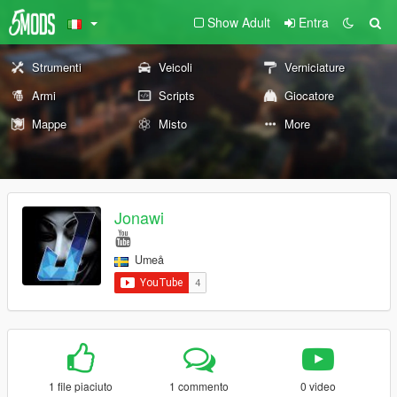
Show Adult
Entra
Strumenti
Veicoli
Verniciature
Armi
Scripts
Giocatore
Mappe
Misto
More
Jonawi
Umeå
1 file piaciuto
1 commento
0 video