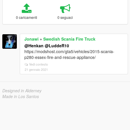
0 caricamenti
0 seguaci
Jonawi
»
Swedish Scania Fire Truck
@Henkan
@LuddeR10
https://modshost.com/gta5/vehicles/2015-scania-
p280-essex-fire-and-rescue-appliance/
Vedi contesto
21 gennaio 2021
Designed in Alderney
Made in Los Santos