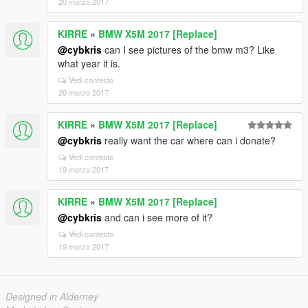
20 marzo 2017
KIRRE
»
BMW X5M 2017 [Replace]
@cybkris
can I see pictures of the bmw m3? Like
what year it is.
Vedi contesto
20 marzo 2017
KIRRE
»
BMW X5M 2017 [Replace]
@cybkris
really want the car where can i donate?
Vedi contesto
19 marzo 2017
KIRRE
»
BMW X5M 2017 [Replace]
@cybkris
and can i see more of it?
Vedi contesto
19 marzo 2017
Designed in Alderney