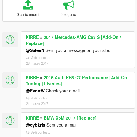
0 caricamenti
0 seguaci
KIRRE
»
2017 Mercedes-AMG C63 S [Add-On /
Replace]
@SaleeN
Sent you a message on your site.
Vedi contesto
28 marzo 2017
KIRRE
»
2016 Audi RS6 C7 Performance [Add-On |
Tuning | Liveries]
@EvertW
Check your email
Vedi contesto
21 marzo 2017
KIRRE
»
BMW X5M 2017 [Replace]
@cybkris
Sent you a mail
Vedi contesto