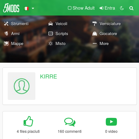
Show Adult
Entra
Strumenti
Veicoli
Verniciature
Armi
Scripts
Giocatore
Mappe
Misto
More
KIRRE
4 files piaciuti
160 commenti
0 video