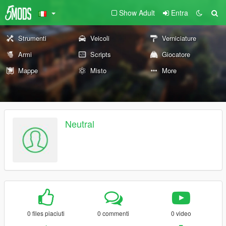
Show Adult
Entra
Strumenti
Veicoli
Verniciature
Armi
Scripts
Giocatore
Mappe
Misto
More
Neutral
0 files piaciuti
0 commenti
0 video