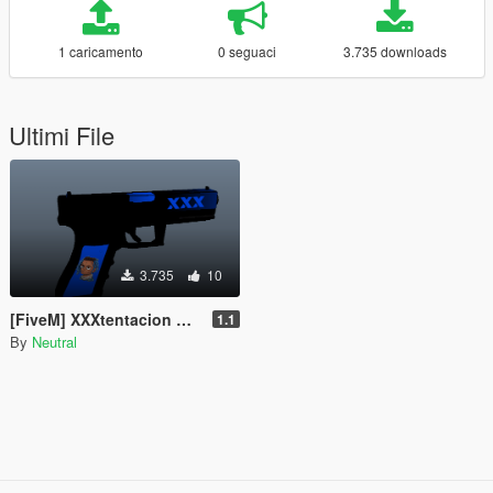
1 caricamento
0 seguaci
3.735 downloads
Ultimi File
3.735
10
[FiveM] XXXtentacion Weapon Skin for the AP Pistol
1.1
By
Neutral