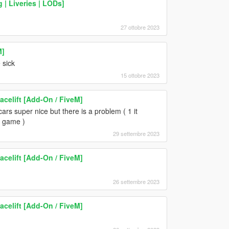
 | Liveries | LODs]
27 ottobre 2023
M]
 sick
15 ottobre 2023
celift [Add-On / FiveM]
s super nice but there is a problem ( 1 it
he game )
29 settembre 2023
celift [Add-On / FiveM]
26 settembre 2023
celift [Add-On / FiveM]