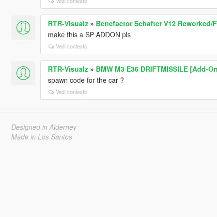
Vedi contesto
RTR-Visualz
»
Benefactor Schafter V12 Reworked/Fa
make this a SP ADDON pls
Vedi contesto
RTR-Visualz
»
BMW M3 E36 DRIFTMISSILE [Add-On 
spawn code for the car ?
Vedi contesto
Designed in Alderney
Made in Los Santos