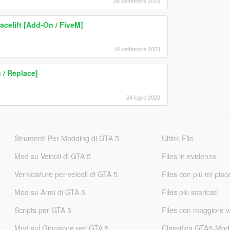
26 settembre 2023
celift [Add-On / FiveM]
19 settembre 2023
/ Replace]
24 luglio 2023
Strumenti Per Modding di GTA 5
Ultimi File
Mod su Veicoli di GTA 5
Files in evidenza
Verniciature per veicoli di GTA 5
Files con più mi piac
Mod su Armi di GTA 5
Files più scaricati
Scripts per GTA 5
Files con maggiore v
Mod sul Giocatore per GTA 5
Classifica GTA5-Mo