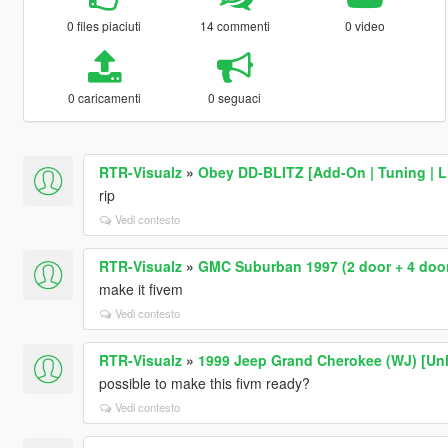
0 files piaciuti
14 commenti
0 video
0 caricamenti
0 seguaci
RTR-Visualz
»
Obey DD-BLITZ [Add-On | Tuning | L
rip
Vedi contesto
RTR-Visualz
»
GMC Suburban 1997 (2 door + 4 door
make it fivem
Vedi contesto
RTR-Visualz
»
1999 Jeep Grand Cherokee (WJ) [Un
possible to make this fivm ready?
Vedi contesto