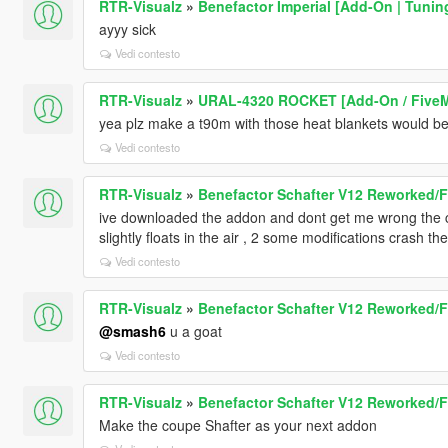
RTR-Visualz
»
Benefactor Imperial [Add-On | Tuning
ayyy sick
Vedi contesto
RTR-Visualz
»
URAL-4320 ROCKET [Add-On / Five
yea plz make a t90m with those heat blankets would be
Vedi contesto
RTR-Visualz
»
Benefactor Schafter V12 Reworked/Fa
ive downloaded the addon and dont get me wrong the car
slightly floats in the air , 2 some modifications crash t
Vedi contesto
RTR-Visualz
»
Benefactor Schafter V12 Reworked/Fa
@smash6
u a goat
Vedi contesto
RTR-Visualz
»
Benefactor Schafter V12 Reworked/Fa
Make the coupe Shafter as your next addon