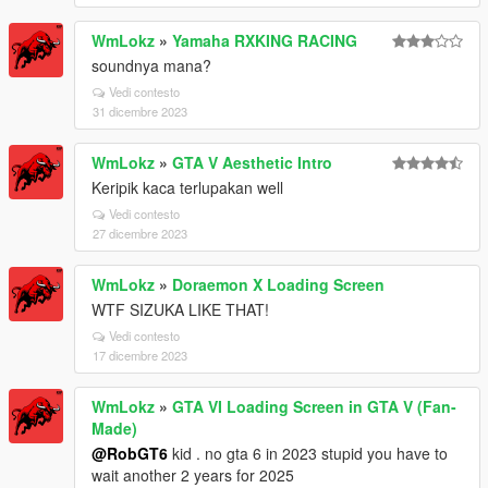
WmLokz
»
Yamaha RXKING RACING
soundnya mana?
Vedi contesto
31 dicembre 2023
WmLokz
»
GTA V Aesthetic Intro
Keripik kaca terlupakan well
Vedi contesto
27 dicembre 2023
WmLokz
»
Doraemon X Loading Screen
WTF SIZUKA LIKE THAT!
Vedi contesto
17 dicembre 2023
WmLokz
»
GTA VI Loading Screen in GTA V (Fan-
Made)
@RobGT6
kid . no gta 6 in 2023 stupid you have to
wait another 2 years for 2025