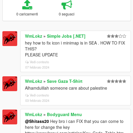
0 caricamenti
0 seguaci
WmLokz
»
Simple Jobs [.NET]
hey how to fix icon i minimap is in SEA . HOW TO FIX
THIS?
PLEASE UPDATE
Vedi contesto
07 febbraio 2024
WmLokz
»
Save Gaza T-Shirt
Alhamdulilah someone care about palestine
Vedi contesto
03 febbraio 2024
WmLokz
»
Bodyguard Menu
@Shitass20
Hey bro i can FIX that you can come to
here for change the key