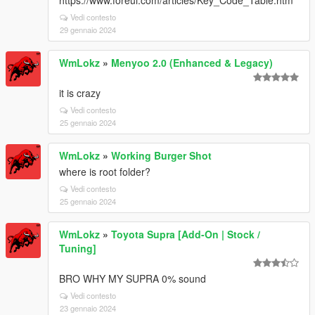
https://www.foreui.com/articles/Key_Code_Table.htm
Vedi contesto
29 gennaio 2024
WmLokz
»
Menyoo 2.0 (Enhanced & Legacy)
it is crazy
Vedi contesto
25 gennaio 2024
WmLokz
»
Working Burger Shot
where is root folder?
Vedi contesto
25 gennaio 2024
WmLokz
»
Toyota Supra [Add-On | Stock /
Tuning]
BRO WHY MY SUPRA 0% sound
Vedi contesto
23 gennaio 2024