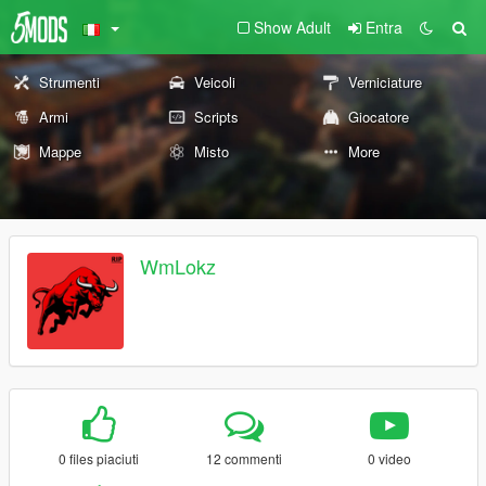
Show Adult
Entra
Strumenti
Veicoli
Verniciature
Armi
Scripts
Giocatore
Mappe
Misto
More
WmLokz
0 files piaciuti
12 commenti
0 video