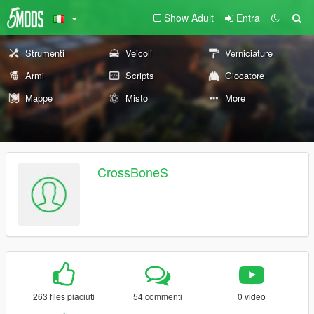
Show Adult
Entra
Strumenti
Veicoli
Verniciature
Armi
Scripts
Giocatore
Mappe
Misto
More
_CrossBoneS_
263 files piaciuti
54 commenti
0 video