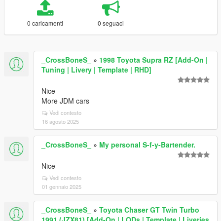
0 caricamenti
0 seguaci
_CrossBoneS_
»
1998 Toyota Supra RZ [Add-On |
Tuning | Livery | Template | RHD]
Nice
More JDM cars
Vedi contesto
16 agosto 2025
_CrossBoneS_
»
My personal S-f-y-Bartender.
Nice
Vedi contesto
01 gennaio 2025
_CrossBoneS_
»
Toyota Chaser GT Twin Turbo
1991 (JZX81) [Add-On | LODs | Template | Liveries