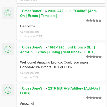
_CrossBoneS_
»
2004 GAZ 3309 "Sadko" [Add-
On | Extras | Template]
Неплохо)
Vedi contesto
16 settembre 2024
_CrossBoneS_
»
1992-1996 Ford Bronco XLT [
Add-On | Extras | Tuning | VehFuncsV | LODs ]
Well done! Amazing Bronco. Could you make
Honda/Acura Integra DC1 or DB6?
Vedi contesto
15 agosto 2024
_CrossBoneS_
»
2S19 MSTA-S Artillery [Add-On |
LODs]
Amazing!