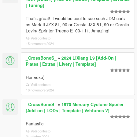
| Tuning]
That's great! It would be cool to see such JDM cars
as Mark II JZX 81, 90 or Cresta JZX 81, 90 or Corolla
Levin/ Sprinter Trueno E100-111. Amazing!
Vedi contesto
15 novembre 2024
_CrossBoneS_
»
2024 LiXiang L9 [Add-On |
Plates | Extras | Livery | Template]
Неплохо)
Vedi contesto
10 novembre 2024
_CrossBoneS_
»
1970 Mercury Cyclone Spoiler
[Add-on | LODs | Template | Vehfuncs V]
Fantastic!
Vedi contesto
31 ottobre 2024