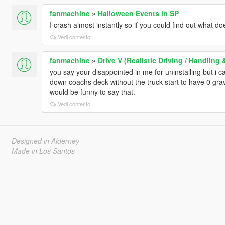
fanmachine
»
Halloween Events in SP
I crash almost instantly so if you could find out what do
Vedi contesto
fanmachine
»
Drive V (Realistic Driving / Handlin
you say your disappointed in me for uninstalling but i 
down coachs deck without the truck start to have 0 grav
would be funny to say that.
Vedi contesto
Designed in Alderney
Made in Los Santos