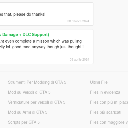
es that, please do thanks!
30 ottobre 2024
g & Damage + DLC Support)
cant even complete a misson which was pulling
ity lol. good mod anyway though just thought it
03 aprile 2024
Strumenti Per Modding di GTA 5
Ultimi File
Mod su Veicoli di GTA 5
Files in evidenza
Verniciature per veicoli di GTA 5
Files con più mi piac
Mod su Armi di GTA 5
Files più scaricati
Scripts per GTA 5
Files con maggiore v