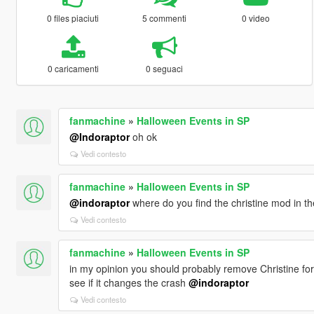
0 files piaciuti
5 commenti
0 video
0 caricamenti
0 seguaci
fanmachine
»
Halloween Events in SP
@Indoraptor
oh ok
Vedi contesto
fanmachine
»
Halloween Events in SP
@indoraptor
where do you find the christine mod in the
Vedi contesto
fanmachine
»
Halloween Events in SP
in my opinion you should probably remove Christine fo
see if it changes the crash
@indoraptor
Vedi contesto