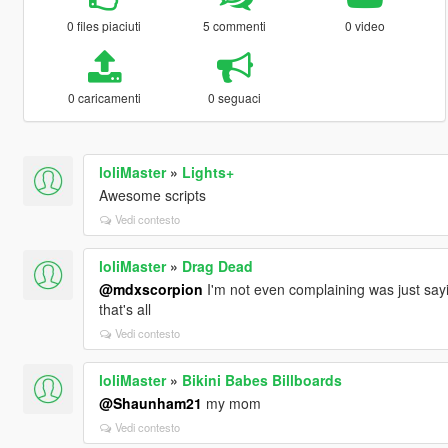
0 files piaciuti
5 commenti
0 video
0 caricamenti
0 seguaci
loliMaster
»
Lights+
Awesome scripts
Vedi contesto
loliMaster
»
Drag Dead
@mdxscorpion
I'm not even complaining was just sayi
that's all
Vedi contesto
loliMaster
»
Bikini Babes Billboards
@Shaunham21
my mom
Vedi contesto