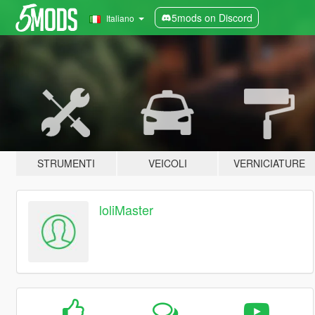
5mods on Discord
Italiano
STRUMENTI
VEICOLI
VERNICIATURE
loliMaster