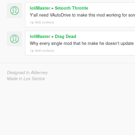
loliMaster
»
Smooth Throttle
Y'all need VAutoDrive to make this mod working for s
Vedi contesto
loliMaster
»
Drag Dead
Why every single mod that he make he doesn't update 
Vedi contesto
Designed in Alderney
Made in Los Santos