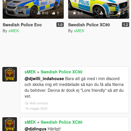
816
5
5.0
5.780
9
Swedish Police Evo
Swedish Police XC90
1.0
1.2
By
sMEK
By
sMEK
sMEK
»
Swedish Police XC90
@djwilli_indahouse
Bara att gå med i min discord
och skicka mig ett meddelade så kan du få alla filerna
du behöver. Denna är dock ej "Lore friendly" så att du
vet.
Vedi contesto
16 maggio 2024
sMEK
»
Swedish Police XC90
@djdingus
Härligt!