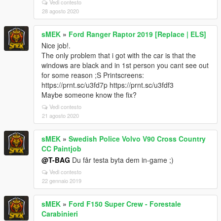
Vedi contesto
28 agosto 2020
sMEK
»
Ford Ranger Raptor 2019 [Replace | ELS]
Nice job!.
The only problem that i got with the car is that the
windows are black and in 1st person you cant see out
for some reason ;S Printscreens:
https://prnt.sc/u3fd7p https://prnt.sc/u3fdf3
Maybe someone know the fix?
Vedi contesto
21 agosto 2020
sMEK
»
Swedish Police Volvo V90 Cross Country
CC Paintjob
@T-BAG
Du får testa byta dem in-game ;)
Vedi contesto
22 gennaio 2019
sMEK
»
Ford F150 Super Crew - Forestale
Carabinieri