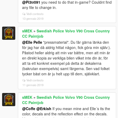
@Pi3tr091
you need to do that in-game? Couldnt find
any file to change in.
Vedi contesto
13 gennaio 2019
sMEK
»
Swedish Police Volvo V90 Cross Country
CC Paintjob
@Elle Pelle
"pressmaterial". Du får gärna länka den
för jag har då aldrig hittat någon, fick göra min själv:).
Påstod heller aldrig att min var bättre, men att min är
en direkt kopia av verkliga bilen vilket inte din är, för
att ta ett konkret exempel på detta är dekalerna
(bakrutan exempelvis) samt färgerna. Sen vad folket
tycker bäst om är ju helt upp till dem, självklart.
Vedi contesto
11 gennaio 2019
sMEK
»
Swedish Police Volvo V90 Cross Country
CC Paintjob
@Coffe
@Erkish
If you mean mine and Elle´s its the
color, decals and the reflection effect on the decals.