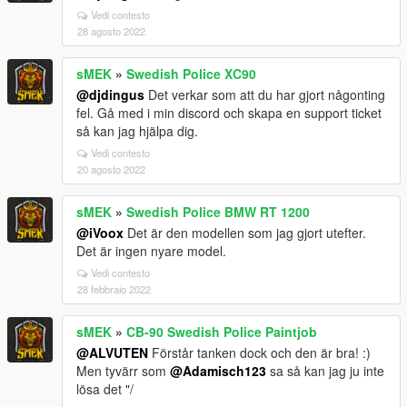
Vedi contesto
28 agosto 2022
sMEK
»
Swedish Police XC90
@djdingus
Det verkar som att du har gjort någonting
fel. Gå med i min discord och skapa en support ticket
så kan jag hjälpa dig.
Vedi contesto
20 agosto 2022
sMEK
»
Swedish Police BMW RT 1200
@iVoox
Det är den modellen som jag gjort utefter.
Det är ingen nyare model.
Vedi contesto
28 febbraio 2022
sMEK
»
CB-90 Swedish Police Paintjob
@ALVUTEN
Förstår tanken dock och den är bra! :)
Men tyvärr som
@Adamisch123
sa så kan jag ju inte
lösa det "/