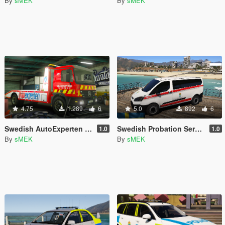
By
sMEK
By
sMEK
4.75
1.289
6
5.0
892
6
Swedish AutoExperten Flatbed REPLACE [ELS]
Swedish Probation Service [Kriminalvården]
1.0
1.0
By
sMEK
By
sMEK