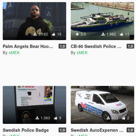
2.162
19
3.5
1.982
11
Palm Angels Bear Hoodie Black (MP/FiveM Ready)
CB-90 Swedish Police Paintjob
1.0
1.0
By
sMEK
By
sMEK
1.363
9
453
2
Swedish Police Badge
Swedish AutoExperten Mercedes Vito REPLACE [ELS]
1.0
1.0