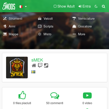
Show Adult
Entra
Strumenti
Veicoli
Verniciature
Armi
Scripts
Giocatore
Mappe
Misto
More
sMEK
0 files piaciuti
50 commenti
0 video