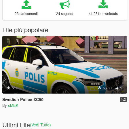
23 caricamenti
24 seguaci
41.251 downloads
File più popolare
5.0
5.780
9
Swedish Police XC90
1.2
By
sMEK
Ultimi File
(Vedi Tutto)