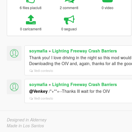
6 files piaciuti
2 commenti
0 video
0 caricamenti
0 seguaci
soymafia
»
Lighting Freeway Crash Barriers
Thank you! I love driving in the night so this mod woul
Downloading the OIV and, again, thanks for all the goo
Vedi contesto
soymafia
»
Lighting Freeway Crash Barriers
@Venkey
/*+**+--Thanks Ill wait for the OIV
Vedi contesto
Designed in Alderney
Made in Los Santos