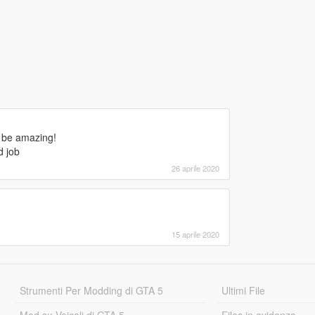
d be amazing!
d job
26 aprile 2020
15 aprile 2020
Strumenti Per Modding di GTA 5
Ultimi File
Mod su Veicoli di GTA 5
Files in evidenza