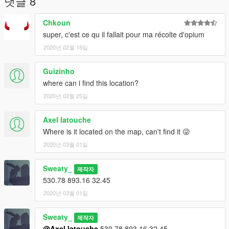
댓글 8
Chkoun
super, c'est ce qu il fallait pour ma récolte d'opium
2020년 02월 15일
Guizinho
where can i find this location?
2020년 02월 25일
Axel latouche
Where is it located on the map, can't find it 😜
2020년 03월 01일
Sweaty_
제작자
530.78 893.16 32.45
2020년 03월 01일
Sweaty_
제작자
@Axel latouche
530,78 893,16 32,45