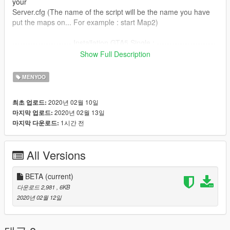
your
Server.cfg (The name of the script will be the name you have
put the maps on... For example : start Map2)
----------------------- Installation GTA5 Single : -----------------------
> copy files and go to OpenIV/gtav/mods/update/x64/DLC
Show Full Description
packs/custom maps/ dlc.rpf/ x64/ levels/gtav/citye/maps/custom
maps rpf/ paste it here
MENYOO
> open gtav and go to the location
Bâtiment
2020년 02월 10일
최초 업로드:
Menyoo
2020년 02월 13일
마지막 업로드:
Coords :
1시간 전
마지막 다운로드:
X : 530.781799
Y : 1893.16211
Z : 32.4517784
All Versions
BETA
(current)
다운로드 2,981
, 6KB
2020년 02월 12일