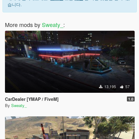
습니다.
More mods by
Sweaty_
:
13,195
57
CarDealer [YMAP / FiveM]
1.0
By
Sweaty_