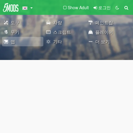
Show Adult
로그인
도구
차량
페인트잡
무기
스크립트
플레이어
맵
기타
더 보기