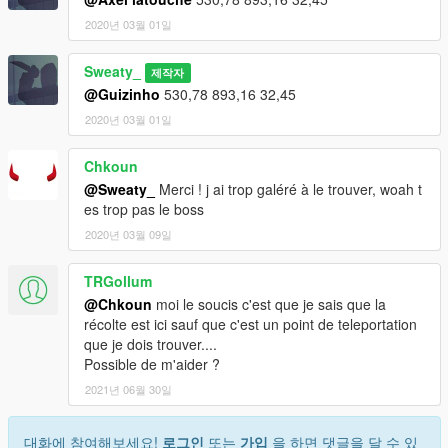
2020년 03월 01일
Sweaty_
제작자
@Guizinho
530,78 893,16 32,45
2020년 03월 01일
Chkoun
@Sweaty_
Merci ! j ai trop galéré à le trouver, woah t
es trop pas le boss
2020년 03월 09일
TRGollum
@Chkoun
moi le soucis c'est que je sais que la
récolte est ici sauf que c'est un point de teleportation
que je dois trouver....
Possible de m'aider ?
2021년 06월 30일
대화에 참여해보세요!
로그인
또는
가입
을 하면 댓글을 달 수 있