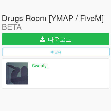
Drugs Room [YMAP / FiveM]
BETA
다운로드
공유
Sweaty_