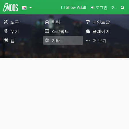
Show Adult
로그인
도구
차량
페인트잡
무기
스크립트
플레이어
맵
기타
더 보기