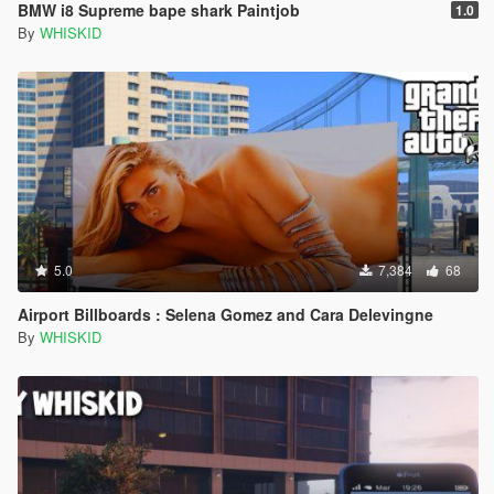
BMW i8 Supreme bape shark Paintjob
1.0
By
WHISKID
5.0
7,384
68
Airport Billboards : Selena Gomez and Cara Delevingne
By
WHISKID