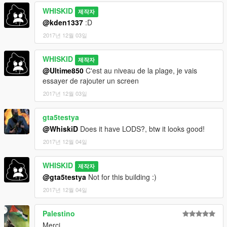
WHISKID
제작자
@kden1337
:D
2017년 12월 03일
WHISKID
제작자
@Ultime850
C'est au niveau de la plage, je vais
essayer de rajouter un screen
2017년 12월 03일
gta5testya
@WhiskiD
Does it have LODS?, btw it looks good!
2017년 12월 04일
WHISKID
제작자
@gta5testya
Not for this building :)
2017년 12월 04일
Palestino
Merci