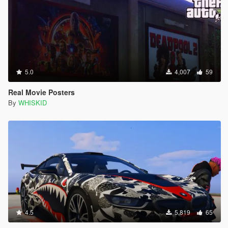
5.0
4,007
59
Real Movie Posters
By
WHISKID
4.5
5,819
65