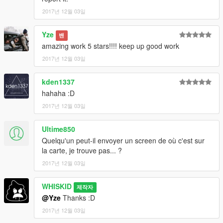
2017년 12월 03일
Yze
밴
amazing work 5 stars!!!! keep up good work
2017년 12월 03일
kden1337
hahaha :D
2017년 12월 03일
Ultime850
Quelqu'un peut-il envoyer un screen de où c'est sur
la carte, je trouve pas... ?
2017년 12월 03일
WHISKID
제작자
@Yze
Thanks :D
2017년 12월 03일