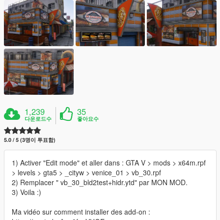
1,239
35
다운로드수
좋아요수
5.0 / 5 (3명이 투표함)
1) Activer "Edit mode" et aller dans : GTA V > mods > x64m.rpf
> levels > gta5 > _cityw > venice_01 > vb_30.rpf
2) Remplacer " vb_30_bld2test+hidr.ytd" par MON MOD.
3) Voila :)
Ma vidéo sur comment installer des add-on :