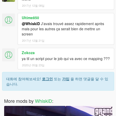
2017년 12월 08일
Ultime850
@WhiskiD
J'avais trouvé assez rapidement après
mais pour les autres ça serait bien de mettre un
screen
2017년 12월 21일
Zokoza
ya til un script pour le job qui va avec ce mapping ???
2020년 05월 23일
대화에 참여해보세요!
로그인
또는
가입
을 하면 댓글을 달 수 있
습니다.
More mods by
WhiskiD
: