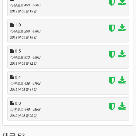
Thermal Vision
다운로드 493
, 50KB
2019년 03월 19일
Changes to the color of the vehicle
1.0
Improvements (already implemented):
다운로드 298
, 49KB
2019년 03월 18일
God mode, now you can't lose health even for the character's
tiredness.
0.5
다운로드 873
, 48KB
I thank Jitnaught for helping me with the creation of the "Eject"
2019년 03월 12일
function
I also thank bdking00 for having the original idea!
0.4
Jitnaught:
다운로드 436
, 47KB
2019년 03월 11일
https://www.gta5-mods.com/users/Jitnaught
0.3
bdking00:
다운로드 445
, 46KB
2019년 03월 09일
https://www.gta5-mods.com/users/bdking00
Thank you for using my mod :)
댓글 53