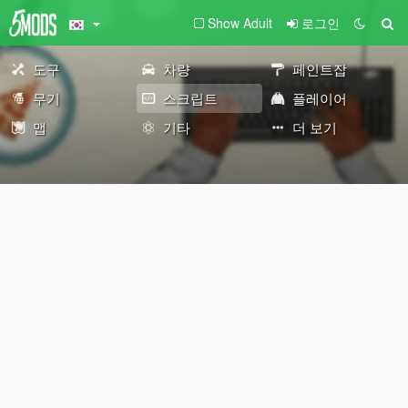
Show Adult
로그인
도구
차량
페인트잡
무기
스크립트
플레이어
맵
기타
더 보기