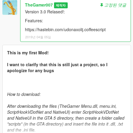
TheGamer007
고정된 댓글
제작자
Version 3.0 Relased!:
Features:
https://hastebin.com/udonaxolij.coffeescript
2019년 04월 05일
This is my first Mod!
I want to clarify that this is still just a project, so I
apologize for any bugs
How to download:
After downloading the files (TheGamer Menu.dll, menu.ini,
ScriptHookVDotNet and NativeUI) enter ScriptHookVDotNet
and NativeUI in the GTA 5 directory, then create a folder called
"scripts" (in the GTA directory) and insert the file into it .dll, .txt
and the .ini file.