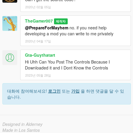
2020년 02월 05일
TheGamer007
제작자
@PrepareForMayhem
no. if you need help
developing a mod you can write to me privately
2020년 04월 17일
Gta-Guythatart
Hi Uhh Can You Post The Controls Because I
Downloaded it and I Dont Know the Controls
2023년 05월 28일
대화에 참여해보세요!
로그인
또는
가입
을 하면 댓글을 달 수 있
습니다.
Designed in Alderney
Made in Los Santos