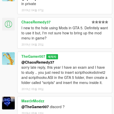
in private
2019년 04월 07일
ChaosRemedy37
I new to the hole using Mods in GTA 5. Definitely want
to use it but, I'm not sure how to bring up the mod
menu in game?
2019년 04월 25일
TheGamer007
제작자
@ChaosRemedy37
sorry late reply, this year I have an exam and I have
to study .. you just need to insert scripthookvdotnet2
and scripthookv.ASI in the GTA 5 folder, then create a
folder called "scripts" and insert the menu inside it.
2019년 05월 09일
Mast3rModzz
@TheGamer007
discord ?
2019년 05월 13일