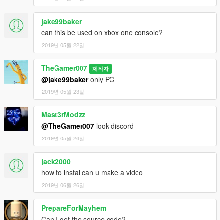
jake99baker
can this be used on xbox one console?
2019년 05월 22일
TheGamer007
제작자
@jake99baker
only PC
2019년 05월 23일
Mast3rModzz
@TheGamer007
look discord
2019년 05월 26일
jack2000
how to instal can u make a video
2019년 06월 26일
PrepareForMayhem
Can I get the source code?