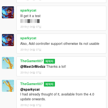
sparkycat
Ill get it a test
▒░▒▓▒░▒▓
2019년 04월 07일
sparkycat
Also, Add controller support otherwise its not usable
2019년 04월 07일
TheGamer007
제작자
@Mast3rModzz
Thanks a lot!
2019년 04월 07일
TheGamer007
제작자
@sparkycat
I had already thought of it, available from the 4.0
update onwards.
2019년 04월 07일