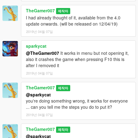
TheGamer007
제작자
I had already thought of it, available from the 4.0
update onwards. (will be released on 12/04/19)
2019년 04월 07일
sparkycat
@TheGamer007
It works in menu but not opening it,
also it crashes the game when pressing F10 this is
after I removed it
2019년 04월 07일
TheGamer007
제작자
@sparkycat
you're doing something wrong, it works for everyone
... can you tell me the steps you do to put it?
2019년 04월 07일
TheGamer007
제작자
@sparkycat