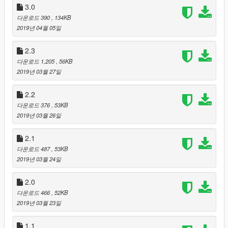
Party
3.0
다운로드 390
, 134KB
Coordinates
2019년 04월 05일
2.3
다운로드 1,205
, 56KB
Development Info:
2019년 03월 27일
Version 2.0:
2.2
다운로드 376
, 53KB
I've really fixed a lot of bugs, but I'm working on a lot of
2019년 03월 26일
additions!
2.1
What am I working on?:
다운로드 487
, 53KB
2019년 03월 24일
I would like to add a function to resurrect dead peds,
unfortunately I do not do very well with vectors and ped
2.0
management in the world, I will try to study a bit how to do it!
다운로드 466
, 52KB
2019년 03월 23일
the following functions have already been implemented
and will be released soon:
1.1