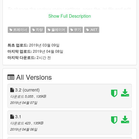
To change the various menu settings, open the .ini file and edit
under the appropriate sections.
Show Full Description
UNIQUE menu features:
트레이너
차량
플레이어
무기
.NET
Auto drive:
2019년 03월 09일
최초 업로드:
2019년 04월 08일
마지막 업로드:
If you are in a vehicle with a point marked on the map, the
2시간 전
마지막 다운로드:
car will start to drive to the indicated marker.
BodyGuard:
All Versions
My menu allows you to RENT the BodyGuard for a price
tot, you can also choose to rent an immortal bodyguard,
3.2
(current)
but this will result in a price increase (prices can be
다운로드 5,055
, 135KB
changed from the .ini file, but remember that even if you
2019년 04월 07일
put as price 0, the immortal BodyGuard will always cost 50
$$ (the price of the immortal bodyguard depends on the
3.1
price you put in the .ini file, if you put 100 the calculation
다운로드 423
, 135KB
that will make the menu will be 100 + 50.))
2019년 04월 06일