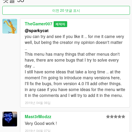
I apologize for my English, I'm Italian
이전 20 댓글 표시
TheGamer007
제작자
@sparkycat
you can try and see if you like it .. for me it came very
well, but being the creator my opinion doesn't matter
..
This menu has many things that other menus don't
have, there are some bugs that I try to solve every
day ..
I still have some ideas that take a long time .. at the
moment I'm going to introduce many versions here,
I'll fix the bugs, from version 4.0 I'll add other things.
in any case if you have some ideas for the menu write
it in the comments and I will try to add it in the menu.
2019년 04월 06일
Mast3rModzz
Very Good work !
2019년 04월 07일