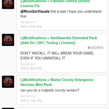
LjModifications
»
Franklin Clinton Drivers
License Fix
@RicoGotVisuals
this is sad i hope you understand
that
내용 보기
2025년 08월 16일
LjModifications
»
Vanillaworks Extended Pack
[Add-On | OIV | Tuning | Liveries]
DON'T INSTALL. IT WILL BREAK YOUR GAME,
EVEN IF YOU UNINSTALL IT
내용 보기
2025년 08월 02일
LjModifications
»
Blaine County Emergency
Services Mini-Pack
can you do a majestic county version?
내용 보기
2023년 10월 14일