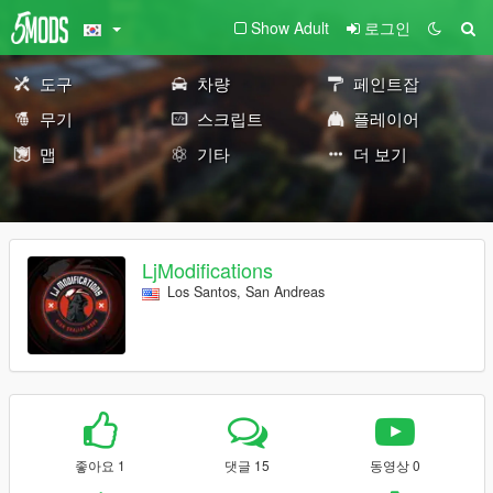
Show Adult
로그인
도구
차량
페인트잡
무기
스크립트
플레이어
맵
기타
더 보기
LjModifications
Los Santos, San Andreas
좋아요 1
댓글 15
동영상 0