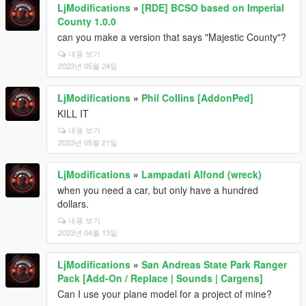
LjModifications
»
[RDE] BCSO based on Imperial
County 1.0.0
can you make a version that says "Majestic County"?
내용 보기
2023년 05월 24일
LjModifications
»
Phil Collins [AddonPed]
KILL IT
내용 보기
2023년 05월 21일
LjModifications
»
Lampadati Alfond (wreck)
when you need a car, but only have a hundred
dollars.
내용 보기
2023년 04월 13일
LjModifications
»
San Andreas State Park Ranger
Pack [Add-On / Replace | Sounds | Cargens]
Can I use your plane model for a project of mine?