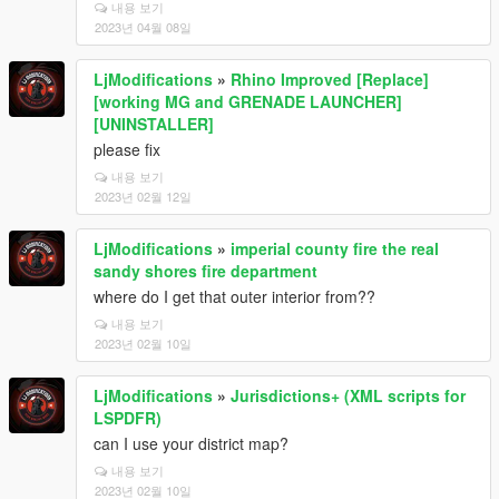
내용 보기
2023년 04월 08일
LjModifications
»
Rhino Improved [Replace]
[working MG and GRENADE LAUNCHER]
[UNINSTALLER]
please fix
내용 보기
2023년 02월 12일
LjModifications
»
imperial county fire the real
sandy shores fire department
where do I get that outer interior from??
내용 보기
2023년 02월 10일
LjModifications
»
Jurisdictions+ (XML scripts for
LSPDFR)
can I use your district map?
내용 보기
2023년 02월 10일