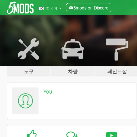
5mods on Discord
한국어
도구
차량
페인트잡
You