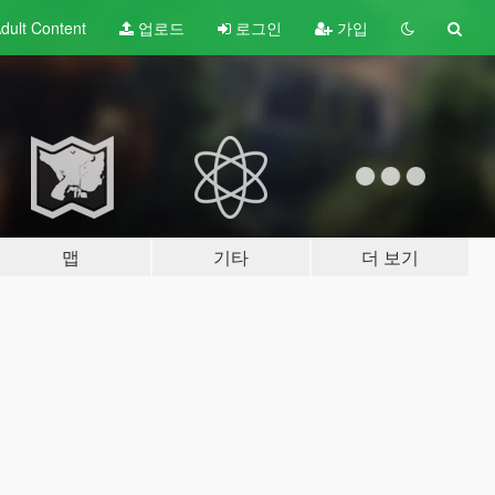
dult
Content
업로드
로그인
가입
맵
기타
더 보기