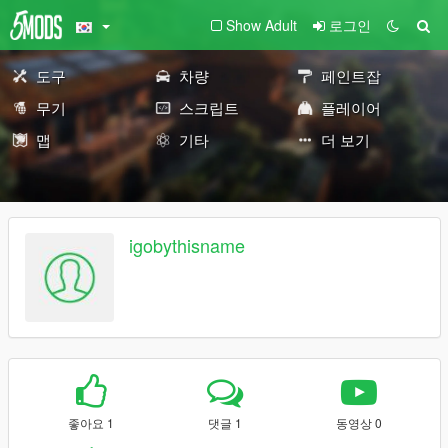
Show Adult
로그인
도구
차량
페인트잡
무기
스크립트
플레이어
맵
기타
더 보기
igobythisname
좋아요 1
댓글 1
동영상 0