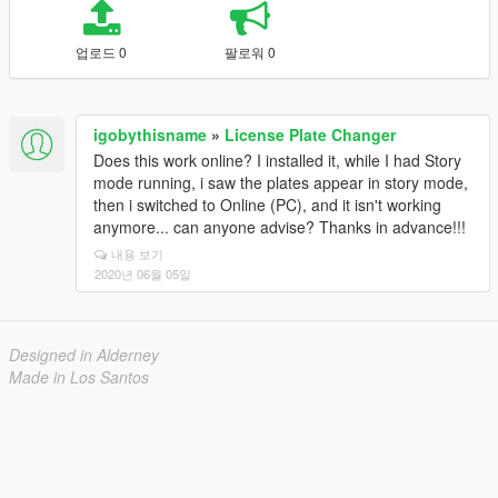
업로드 0
팔로워 0
igobythisname
»
License Plate Changer
Does this work online? I installed it, while I had Story
mode running, i saw the plates appear in story mode,
then i switched to Online (PC), and it isn't working
anymore... can anyone advise? Thanks in advance!!!
내용 보기
2020년 06월 05일
Designed in Alderney
Made in Los Santos