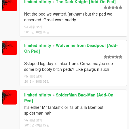
limitedinfinity
»
The Dark Knight [Add-On Ped]
Not the ped we wanted.(arkham) but the ped we
deserved. Great work buddy
내용 보기
2016년 10월 02일
limitedinfinity
»
Wolverine from Deadpool [Add-
On Ped]
Skipped leg day lol nice 1 bro. Cn we maybe see
some big booty bitch peds? Like pawgs n such
내용 보기
2016년 10월 02일
limitedinfinity
»
SpiderMan Bag-Man [Add-On
Ped]
It's either Mr fantastic or its Shia la Boef but
spiderman nah
내용 보기
2016년 09월 22일