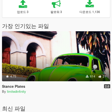
업로드 3
팔로워 3
다운로드 1,136
가장 인기있는 파일
4.75
614
21
Stance Plates
2.0
By
limitedinfinity
최신 파일