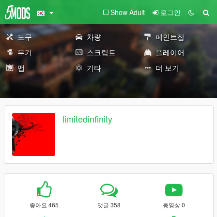
Show Adult
로그인
도구
차량
페인트잡
무기
스크립트
플레이어
맵
기타
더 보기
limitedinfinity
좋아요 465
댓글 358
동영상 0