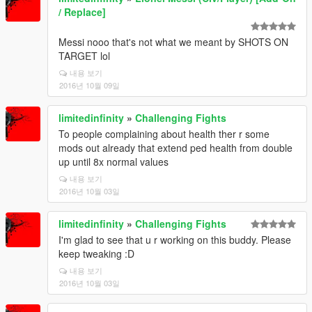
/ Replace]
Messi nooo that's not what we meant by SHOTS ON
TARGET lol
내용 보기
2016년 10월 09일
limitedinfinity
»
Challenging Fights
To people complaining about health ther r some
mods out already that extend ped health from double
up until 8x normal values
내용 보기
2016년 10월 03일
limitedinfinity
»
Challenging Fights
I'm glad to see that u r working on this buddy. Please
keep tweaking :D
내용 보기
2016년 10월 03일