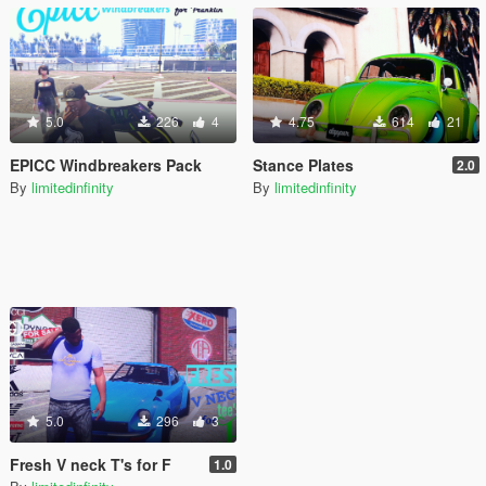
5.0
226
4
4.75
614
21
EPICC Windbreakers Pack
Stance Plates
2.0
By
limitedinfinity
By
limitedinfinity
5.0
296
3
Fresh V neck T's for F
1.0