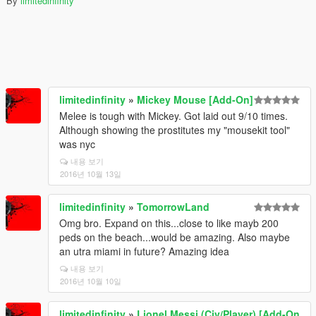
By
limitedinfinity
limitedinfinity
»
Mickey Mouse [Add-On]
Melee is tough with Mickey. Got laid out 9/10 times.
Although showing the prostitutes my "mousekit tool"
was nyc
내용 보기
2016년 10월 13일
limitedinfinity
»
TomorrowLand
Omg bro. Expand on this...close to like mayb 200
peds on the beach...would be amazing. Also maybe
an utra miami in future? Amazing idea
내용 보기
2016년 10월 10일
limitedinfinity
»
Lionel Messi (Civ/Player) [Add-On