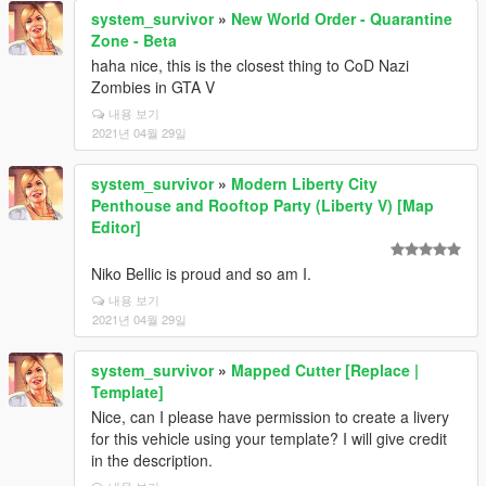
system_survivor
»
New World Order - Quarantine
Zone - Beta
haha nice, this is the closest thing to CoD Nazi
Zombies in GTA V
내용 보기
2021년 04월 29일
system_survivor
»
Modern Liberty City
Penthouse and Rooftop Party (Liberty V) [Map
Editor]
Niko Bellic is proud and so am I.
내용 보기
2021년 04월 29일
system_survivor
»
Mapped Cutter [Replace |
Template]
Nice, can I please have permission to create a livery
for this vehicle using your template? I will give credit
in the description.