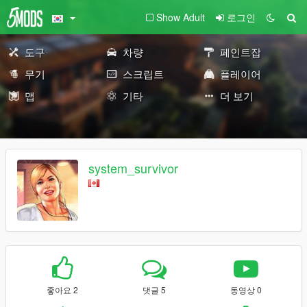
Show Adult
로그인
도구
차량
페인트잡
무기
스크립트
플레이어
맵
기타
더 보기
system_survivor
좋아요 2
댓글 5
동영상 0