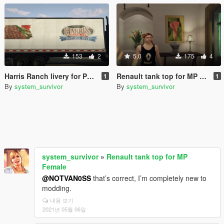
153
2
5.0
175
4
Harris Ranch livery for Pounder
Renault tank top for MP Female
1
1
By
system_survivor
By
system_survivor
system_survivor
»
Renault tank top for MP
Female
@NOTVAN0SS
that’s correct, I’m completely new to
modding.
내용 보기
2021년 05월 06일