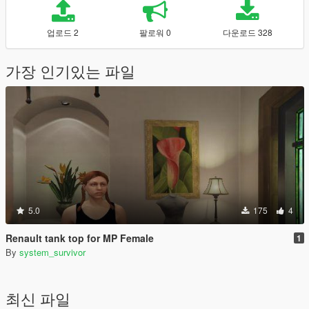
업로드 2
팔로워 0
다운로드 328
가장 인기있는 파일
5.0
175
4
Renault tank top for MP Female
1
By
system_survivor
최신 파일