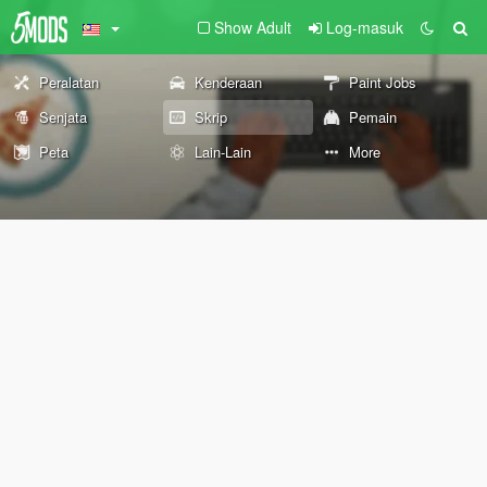
Show Adult
Log-masuk
Peralatan
Kenderaan
Paint Jobs
Senjata
Skrip
Pemain
Peta
Lain-Lain
More