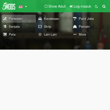
Show Adult
Log-masuk
Peralatan
Kenderaan
Paint Jobs
Senjata
Skrip
Pemain
Peta
Lain-Lain
More