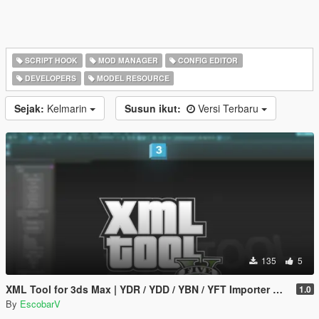
SCRIPT HOOK
MOD MANAGER
CONFIG EDITOR
DEVELOPERS
MODEL RESOURCE
Sejak:
Kelmarin
Susun ikut:
Versi Terbaru
135
5
XML Tool for 3ds Max | YDR / YDD / YBN / YFT Importer & Exporter
1.0
By
EscobarV