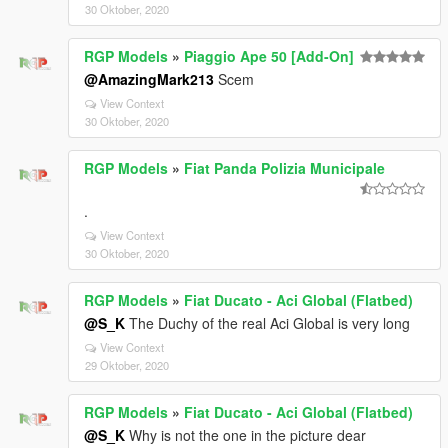
30 Oktober, 2020
RGP Models
»
Piaggio Ape 50 [Add-On]
@AmazingMark213
Scem
View Context
30 Oktober, 2020
RGP Models
»
Fiat Panda Polizia Municipale
.
View Context
30 Oktober, 2020
RGP Models
»
Fiat Ducato - Aci Global (Flatbed)
@S_K
The Duchy of the real Aci Global is very long
View Context
29 Oktober, 2020
RGP Models
»
Fiat Ducato - Aci Global (Flatbed)
@S_K
Why is not the one in the picture dear