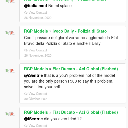
@italia mod
No mi spiace
View Context
26 November, 2020
RGP Models
»
Iveco Daily - Polizia di Stato
Con il passare dei giorni verranno aggiornate la Fiat
Bravo della Polizia di Stato e anche il Daily
View Context
26 November, 2020
RGP Models
»
Fiat Ducato - Aci Global (Flatbed)
@iSentrie
that is a you'r problem not of the model
you are the only person i 500 to say this problem,
solve it tou your self.
View Context
30 Oktober, 2020
RGP Models
»
Fiat Ducato - Aci Global (Flatbed)
@iSentrie
did you even tried it?
View Context