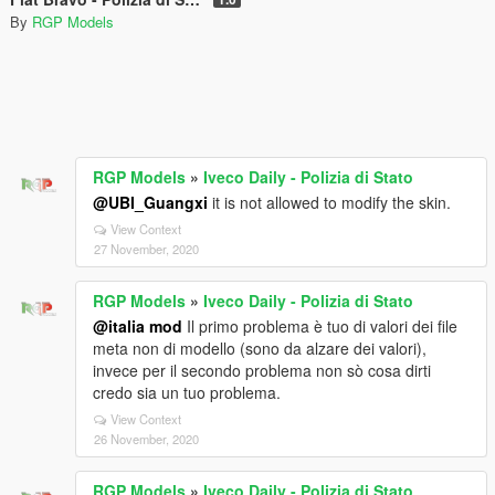
By
RGP Models
RGP Models
»
Iveco Daily - Polizia di Stato
@UBI_Guangxi
it is not allowed to modify the skin.
View Context
27 November, 2020
RGP Models
»
Iveco Daily - Polizia di Stato
@italia mod
Il primo problema è tuo di valori dei file
meta non di modello (sono da alzare dei valori),
invece per il secondo problema non sò cosa dirti
credo sia un tuo problema.
View Context
26 November, 2020
RGP Models
»
Iveco Daily - Polizia di Stato