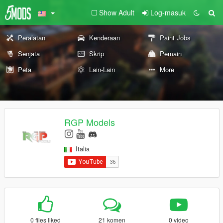
Show Adult
Log-masuk
Peralatan
Kenderaan
Paint Jobs
Senjata
Skrip
Pemain
Peta
Lain-Lain
More
RGP Models
Italia
0 files liked
21 komen
0 video