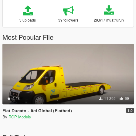
3 uploads
39 followers
29,617 muat turun
Most Popular File
4.43
11,295
69
Fiat Ducato - Aci Global (Flatbed)
1.0
By
RGP Models