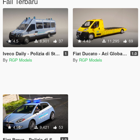
Fail Terbaru
4.5
8,901
37
4.43
11,295
69
Iveco Daily - Polizia di Stato
Fiat Ducato - Aci Global (Flatbed)
1
1.0
By
RGP Models
By
RGP Models
4.95
9,421
53
Fiat Bravo - Polizia di Stato [ADD-ON - Replace]
1.0