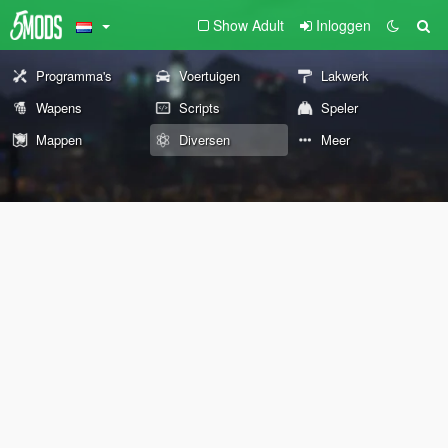
Show Adult
Inloggen
Programma's
Voertuigen
Lakwerk
Wapens
Scripts
Speler
Mappen
Diversen
Meer