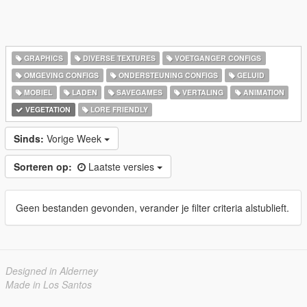
GRAPHICS
DIVERSE TEXTURES
VOETGANGER CONFIGS
OMGEVING CONFIGS
ONDERSTEUNING CONFIGS
GELUID
MOBIEL
LADEN
SAVEGAMES
VERTALING
ANIMATION
VEGETATION
LORE FRIENDLY
Sinds:
Vorige Week
Sorteren op:
Laatste versies
Geen bestanden gevonden, verander je filter criteria alstublieft.
Designed in Alderney
Made in Los Santos