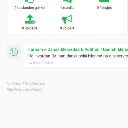
0 bestanden geliket
1 reactie
0 filmpjes
0 uploads
0 volgers
Farnam
»
Dansk Mercedes E Politibil / Danish Merc
Hej hvordan får man dansk politi biler ind på ens serve
Bekijk Context
Designed in Alderney
Made in Los Santos