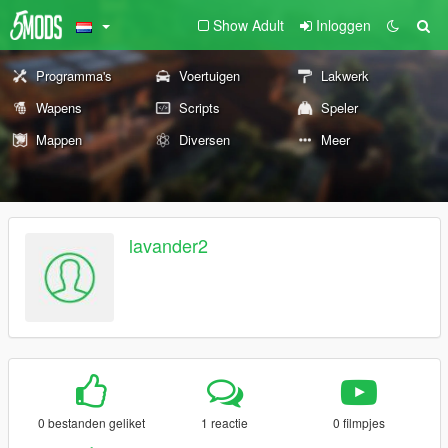
Show Adult
Inloggen
Programma's
Voertuigen
Lakwerk
Wapens
Scripts
Speler
Mappen
Diversen
Meer
lavander2
0 bestanden geliket
1 reactie
0 filmpjes