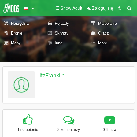
Show Adult
Zaloguj się
Narzędzia
Pojazdy
Malowania
Bronie
Skrypty
Gracz
Mapy
Inne
More
ItzFranklin
1 polubienie
2 komentarzy
0 filmów