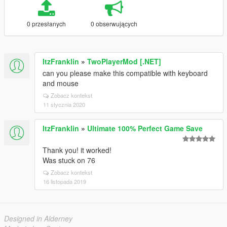
0 przesłanych
0 obserwujących
ItzFranklin
»
TwoPlayerMod [.NET]
can you please make this compatible with keyboard
and mouse
Zobacz kontekst
11 stycznia 2020
ItzFranklin
»
Ultimate 100% Perfect Game Save
Thank you! it worked!
Was stuck on 76
Zobacz kontekst
16 listopada 2019
Designed in Alderney