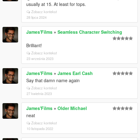
usually at 15. At least for tops.
Zobacz kontekst
28 lipca 2024
James'Films
»
Seamless Character Switching
Brilliant!
Zobacz kontekst
23 września 2023
James'Films
»
James Earl Cash
Say that damn name again
Zobacz kontekst
27 kwietnia 2023
James'Films
»
Older Michael
neat
Zobacz kontekst
10 listopada 2022