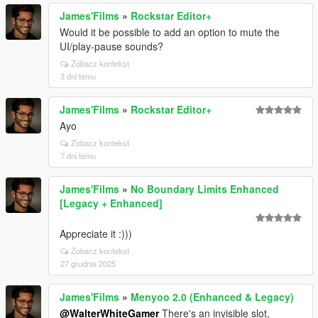
James'Films
»
Rockstar Editor+
Would it be possible to add an option to mute the
UI/play-pause sounds?
Zobacz kontekst
3 dni temu
James'Films
»
Rockstar Editor+
Ayo
Zobacz kontekst
7 dni temu
James'Films
»
No Boundary Limits Enhanced
[Legacy + Enhanced]
Appreciate it :)))
Zobacz kontekst
27 grudnia 2025
James'Films
»
Menyoo 2.0 (Enhanced & Legacy)
@WalterWhiteGamer
There's an invisible slot,