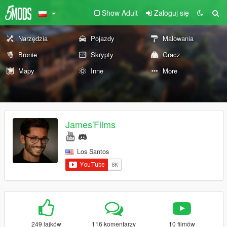
Show Adult
Zaloguj się
Narzędzia
Pojazdy
Malowania
Bronie
Skrypty
Gracz
Mapy
Inne
More
James'Films
Los Santos
249 lajków
116 komentarzy
10 filmów