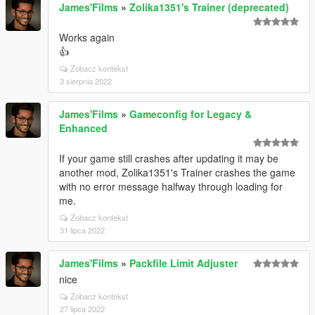
James'Films
»
Zolika1351's Trainer (deprecated)
Works again
👍
Zobacz kontekst
3 sierpnia 2022
James'Films
»
Gameconfig for Legacy &
Enhanced
If your game still crashes after updating it may be
another mod, Zolika1351's Trainer crashes the game
with no error message halfway through loading for
me.
Zobacz kontekst
31 lipca 2022
James'Films
»
Packfile Limit Adjuster
nice
Zobacz kontekst
27 lipca 2022