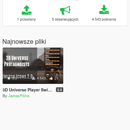
1 przesłany
5 obserwujących
4 543 pobrania
Najnowsze pliki
5.0
4 543
29
3D Universe Player Switch Icons [Claude, Tommy & CJ]
2.0
By
James'Films