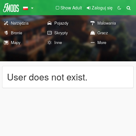
Show Adult
Zaloguj się
Narzędzia
Pojazdy
Malowania
Bronie
Skrypty
Gracz
Mapy
Inne
More
User does not exist.