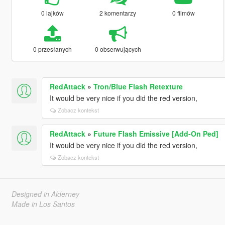
0 lajków
2 komentarzy
0 filmów
0 przesłanych
0 obserwujących
RedAttack
»
Tron/Blue Flash Retexture
It would be very nice if you did the red version,
Zobacz kontekst
RedAttack
»
Future Flash Emissive [Add-On Ped]
It would be very nice if you did the red version,
Zobacz kontekst
Designed in Alderney
Made in Los Santos