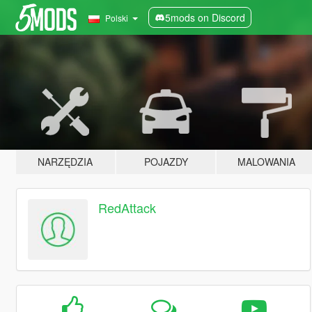
5mods on Discord
Polski
NARZĘDZIA
POJAZDY
MALOWANIA
RedAttack