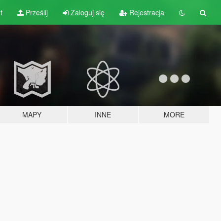
t
Prześlij
Zaloguj się
Rejestracja
MAPY
INNE
MORE