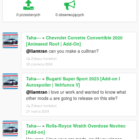
0 przesłanych
0 obserwujących
Taha---
»
Chevrolet Corvette Convertible 2020
[Animated Roof | Add-On]
@liamtran
can you make a cullinan?
Zobacz kontekst
25 czerwca 2024
Taha---
»
Bugatti Super Sport 2023 [Add-on I
Autospoiler | Vehfuncs V]
@liamtran
i love ur work and wanted to know what
other mods u are going to release on this site?
Zobacz kontekst
21 marca 2024
Taha---
»
Rolls-Royce Wraith Overdose Novitec
[Add-on]