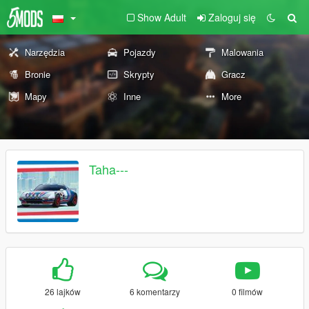
Show Adult
Zaloguj się
Narzędzia
Pojazdy
Malowania
Bronie
Skrypty
Gracz
Mapy
Inne
More
Taha---
26 lajków
6 komentarzy
0 filmów