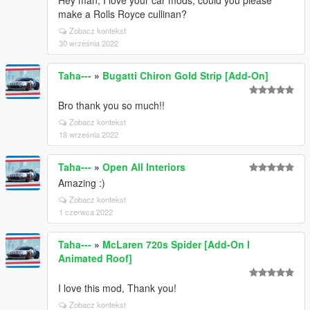
Hey man, I love your car mods, could you please
make a Rolls Royce cullinan?
Zobacz kontekst
30 września 2022
Taha---
»
Bugatti Chiron Gold Strip [Add-On]
Bro thank you so much!!
Zobacz kontekst
18 września 2022
Taha---
»
Open All Interiors
Amazing :)
Zobacz kontekst
1 czerwca 2022
Taha---
»
McLaren 720s Spider [Add-On I
Animated Roof]
I love this mod, Thank you!
Zobacz kontekst