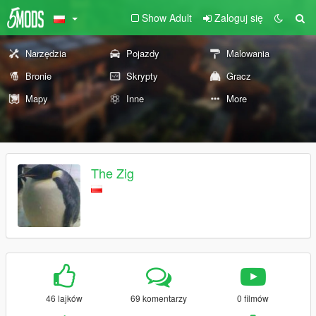
Show Adult
Zaloguj się
Narzędzia
Pojazdy
Malowania
Bronie
Skrypty
Gracz
Mapy
Inne
More
The Zig
46 lajków
69 komentarzy
0 filmów