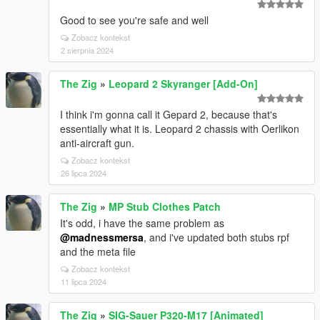
Good to see you're safe and well
Zobacz kontekst
2 sierpnia 2024
The Zig
»
Leopard 2 Skyranger [Add-On]
I think i'm gonna call it Gepard 2, because that's
essentially what it is. Leopard 2 chassis with Oerlikon
anti-aircraft gun.
Zobacz kontekst
26 lipca 2024
The Zig
»
MP Stub Clothes Patch
It's odd, i have the same problem as
@madnessmersa
, and i've updated both stubs rpf
and the meta file
Zobacz kontekst
11 lipca 2024
The Zig
»
SIG-Sauer P320-M17 [Animated]