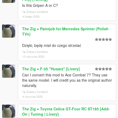
Is this Gripen A or C?
Zobacz kontekst
4 lutego 2025
The Zig
»
Paintjob for Mercedes Sprinter (Polish
TVn)
Dzięki, będę miał do czego strzelać
Zobacz kontekst
15 stycznia 2025
The Zig
»
F-35 "Husarz" [Livery]
Can I convert this mod to Ace Combat 7? They use
the same model. I will credit you as the original author
naturally.
Zobacz kontekst
4 stycznia 2025
The Zig
»
Toyota Celica GT-Four RC ST185 [Add-
On | Tuning | Livery]