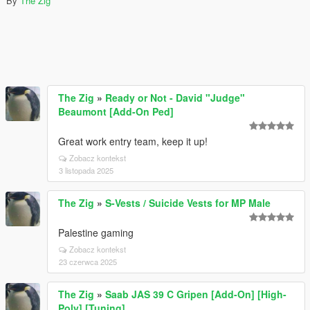
By
The Zig
The Zig
»
Ready or Not - David "Judge"
Beaumont [Add-On Ped]
Great work entry team, keep it up!
Zobacz kontekst
3 listopada 2025
The Zig
»
S-Vests / Suicide Vests for MP Male
Palestine gaming
Zobacz kontekst
23 czerwca 2025
The Zig
»
Saab JAS 39 C Gripen [Add-On] [High-
Poly] [Tuning]