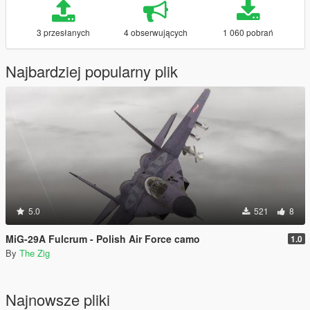
3 przesłanych
4 obserwujących
1 060 pobrań
Najbardziej popularny plik
5.0
521
8
MiG-29A Fulcrum - Polish Air Force camo
1.0
By
The Zig
Najnowsze pliki