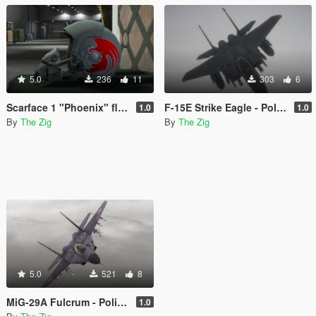
5.0
236
11
303
6
Scarface 1 "Phoenix" flight helmet - Ace Combat
F-15E Strike Eagle - Polish Air Force livery
1.0
1.0
By
The Zig
By
The Zig
5.0
521
8
MiG-29A Fulcrum - Polish Air Force camo
1.0