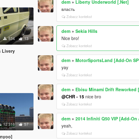
dem
»
Liberty Underworld [.Net]
власть
Zobacz kontekst
dem
»
Sekia Hills
Nice bro!
534
13
Zobacz kontekst
 Livery
dem
»
MotorSportsLand [Add-On SP 
yay
Zobacz kontekst
dem
»
Ebisu Minami Drift Reworked 
@CHR - 15
nice bro
Zobacz kontekst
dem
»
2014 Infiniti Q50 VIP [Add-On 
12 316
57
yeah,
Zobacz kontekst
enyoo]