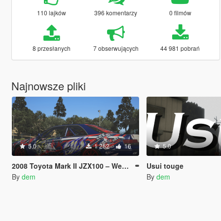
110 lajków
396 komentarzy
0 filmów
8 przesłanych
7 obserwujących
44 981 pobrań
Najnowsze pliki
5.0
1 252
16
5.0
2008 Toyota Mark II JZX100 – Weld Techniques Factory Livery (4K)
Usui touge
By
dem
By
dem