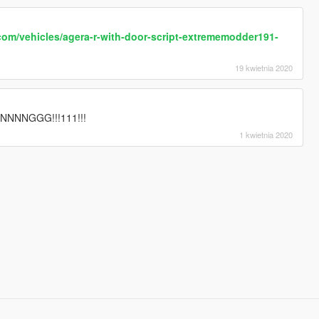
om/vehicles/agera-r-with-door-script-extrememodder191-
19 kwietnia 2020
]
NNNNGGG!!!111!!!
1 kwietnia 2020