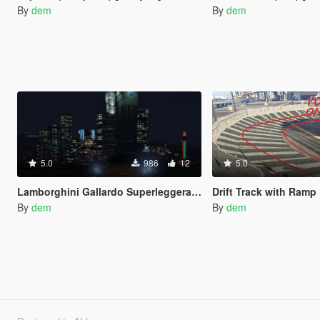
By
dem
By
dem
5.0
986
12
5.0
Lamborghini Gallardo Superleggera leopard livery
Drift Track with Ramp
By
dem
By
dem