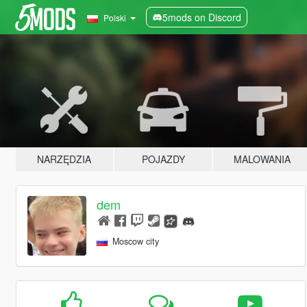
5mods on Discord
Polski
NARZĘDZIA
POJAZDY
MALOWANIA
dem
Moscow city