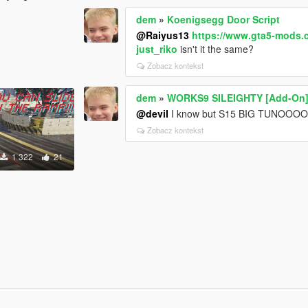
dem
»
Koenigsegg Door Script
@Raiyus13
https://www.gta5-mods.c
just_riko
isn't it the same?
Zobacz kontekst
dem
»
WORKS9 SILEIGHTY [Add-On
@deviI
I know but S15 BIG TUNOOOO
Zobacz kontekst
1 322
21