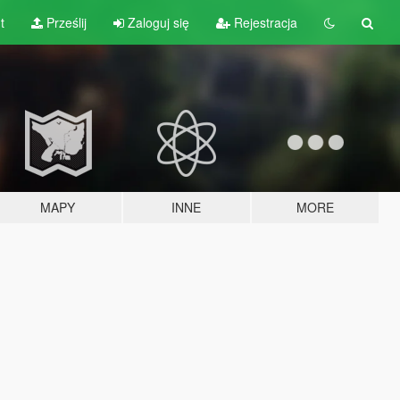
t
Prześlij
Zaloguj się
Rejestracja
MAPY
INNE
MORE