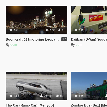
5.0
679
6
5.0
Boomcraft 029motoring Leopard Lamborghini Murcielago Livery
Dajiban (D-Van) Youga
1.0
By
dem
By
dem
4.86
26 131
51
5.0
Flip Car (Ramp Car) [Menyoo]
Zombie Bus (Buz) [M