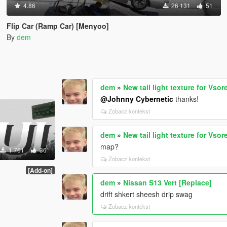
4.86
26 131
51
Flip Car (Ramp Car) [Menyoo]
By
dem
dem
»
New tail light texture for Vso
@Johnny Cybernetic
thanks!
Zobacz kontekst
dem
»
New tail light texture for Vso
map?
1 761
36
Zobacz kontekst
[Add-on]
dem
»
Nissan S13 Vert [Replace]
drift shkert sheesh drip swag
Zobacz kontekst