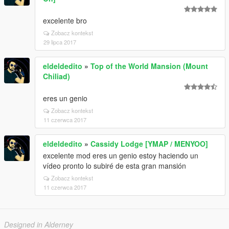
excelente bro
Zobacz kontekst
29 lipca 2017
eldeldedito
»
Top of the World Mansion (Mount
Chiliad)
eres un genio
Zobacz kontekst
11 czerwca 2017
eldeldedito
»
Cassidy Lodge [YMAP / MENYOO]
excelente mod eres un genio estoy haciendo un
vídeo pronto lo subiré de esta gran mansión
Zobacz kontekst
11 czerwca 2017
Designed in Alderney