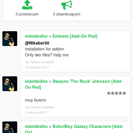
0 przesłanych
0 obserwujących
eldeldedito
»
Eminem [Add-On Ped]
@Nikaber30
installation for addon
Only two files? help me
Zobacz kontekst
15 sierpnia 2017
eldeldedito
»
Dwayne 'The Rock' Johnson [Add-
On Ped]
muy bueno
Zobacz kontekst
2 sierpnia 2017
eldeldedito
»
BoboiBoy Galaxy Characters [Add-
On]