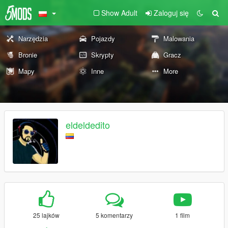
Show Adult
Zaloguj się
Narzędzia
Pojazdy
Malowania
Bronie
Skrypty
Gracz
Mapy
Inne
More
eldeldedito
25 lajków
5 komentarzy
1 film