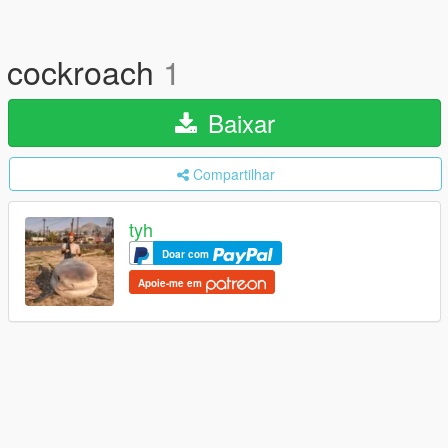
cockroach
1
Baixar
Compartilhar
tyh
Doar com
Apoie-me em