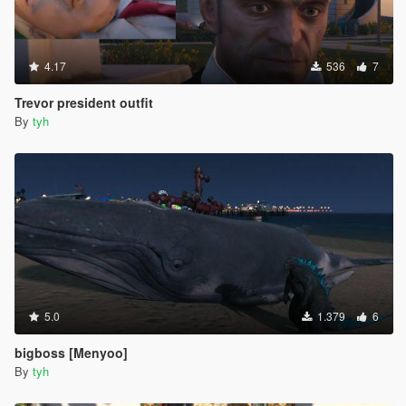
4.17
536
7
Trevor president outfit
By
tyh
5.0
1.379
6
bigboss [Menyoo]
By
tyh