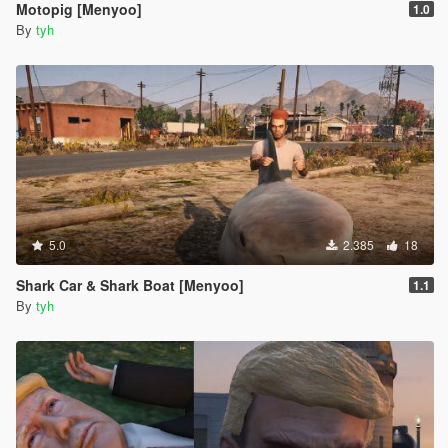
Motopig [Menyoo]
1.0
By
tyh
5.0
2.385
18
Shark Car & Shark Boat [Menyoo]
1.1
By
tyh