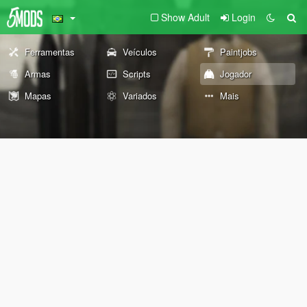
Show Adult
Login
Ferramentas
Veículos
Paintjobs
Armas
Scripts
Jogador
Mapas
Variados
Mais