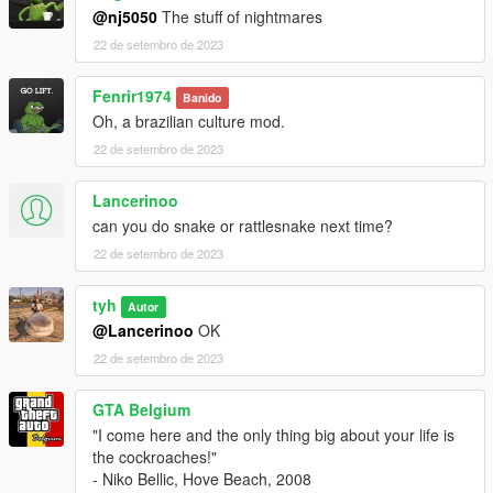
@nj5050
The stuff of nightmares
22 de setembro de 2023
Fenrir1974
Banido
Oh, a brazilian culture mod.
22 de setembro de 2023
Lancerinoo
can you do snake or rattlesnake next time?
22 de setembro de 2023
tyh
Autor
@Lancerinoo
OK
22 de setembro de 2023
GTA Belgium
"I come here and the only thing big about your life is
the cockroaches!"
- Niko Bellic, Hove Beach, 2008