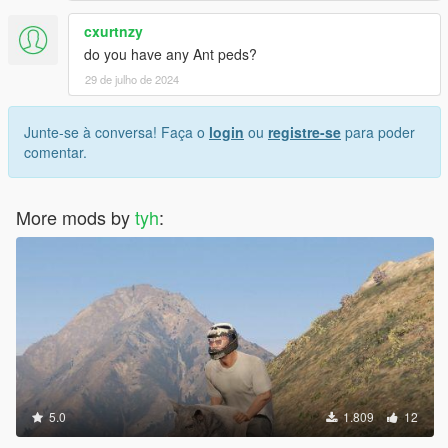
cxurtnzy
do you have any Ant peds?
29 de julho de 2024
Junte-se à conversa! Faça o
login
ou
registre-se
para poder
comentar.
More mods by
tyh
:
5.0
1.809
12