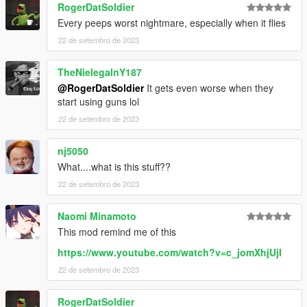
RogerDatSoldier
Every peeps worst nightmare, especially when it flies
22 de setembro de 2023
TheNielegalnY187
@RogerDatSoldier
It gets even worse when they
start using guns lol
22 de setembro de 2023
nj5050
What....what is this stuff??
22 de setembro de 2023
Naomi Minamoto
This mod remind me of this
https://www.youtube.com/watch?v=c_jomXhjUjI
22 de setembro de 2023
RogerDatSoldier