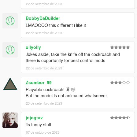
22 de setembro de 2023
BobbyDaBuilder
LMAOOOO this different i like it
22 de setembro de 2023
ollyolly
Jokes aside, take the knife off the cockroach and
there is opportunity for pest control mods
22 de setembro de 2023
Zsombor_99
Playable cockroach! 🪳 🤣
But the model is not animated whatsoever.
23 de setembro de 2023
jojogtav
its funny stuff
07 de outubro de 2023