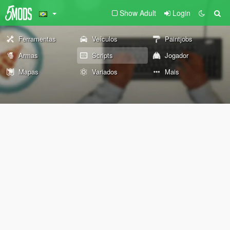
Show Adult
Login
Ferramentas
Veículos
Paintjobs
Armas
Scripts
Jogador
Mapas
Variados
Mais