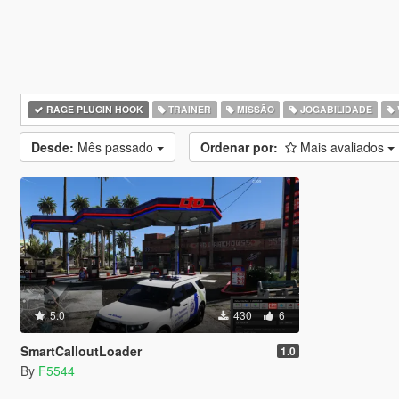
RAGE PLUGIN HOOK
TRAINER
MISSÃO
JOGABILIDADE
Desde:
Mês passado
Ordenar por:
Mais avaliados
5.0
430
6
SmartCalloutLoader
1.0
By
F5544