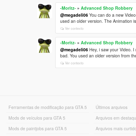
-Moritz-
»
Advanced Shop Robbery
@megadeli06
You can do a new Video w
used an older version. The Animation i
Ver contexto
-Moritz-
»
Advanced Shop Robbery
@megadeli06
Hey, i saw your Video. I 
bad. You used an older version from t
Ver contexto
Ferramentas de modificação para GTA 5
Últimos arquivos
Mods de veículos para GTA 5
Arquivos em destaq
Mods de paintjobs para GTA 5
Arquivos mais curtid