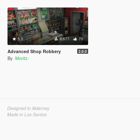
5.0
9.677
70
Advanced Shop Robbery
2.0.0
By
-Moritz-
Designed in Alderney
Made in Los Santos