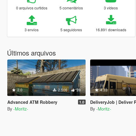
0 arquivos curtidos
5 comentários
3 vídeos
3 envios
5 seguidores
16.891 downloads
Últimos arquivos
2.0
2.506
28
4.33
Advanced ATM Robbery
DeliveryJob | Deliver
1.0
By
-Moritz-
By
-Moritz-