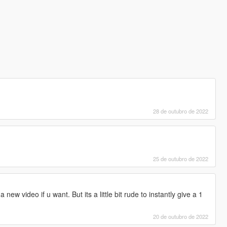
28 de outubro de 2022
25 de outubro de 2022
 new video if u want. But its a little bit rude to instantly give a 1
20 de outubro de 2022