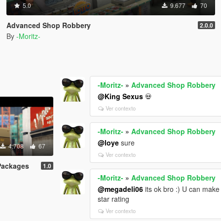
5.0
9.677
70
Advanced Shop Robbery
2.0.0
By
-Moritz-
-Moritz-
»
Advanced Shop Robbery
@King Sexus
💀
Ver contexto
-Moritz-
»
Advanced Shop Robbery
@loye
sure
4.708
67
Ver contexto
 Packages
1.0
-Moritz-
»
Advanced Shop Robbery
@megadeli06
its ok bro :) U can make a
star rating
Ver contexto