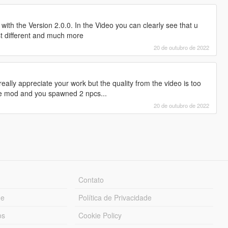
ith the Version 2.0.0. In the Video you can clearly see that u
st different and much more
20 de outubro de 2022
really appreciate your work but the quality from the video is too
he mod and you spawned 2 npcs...
20 de outubro de 2022
Contato
ue
Política de Privacidade
os
Cookie Policy