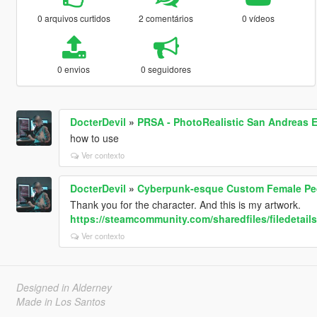
0 arquivos curtidos
2 comentários
0 vídeos
0 envios
0 seguidores
DocterDevil
»
PRSA - PhotoRealistic San Andreas 
how to use
Ver contexto
DocterDevil
»
Cyberpunk-esque Custom Female Ped
Thank you for the character. And this is my artwork.
https://steamcommunity.com/sharedfiles/filedetail
Ver contexto
Designed in Alderney
Made in Los Santos