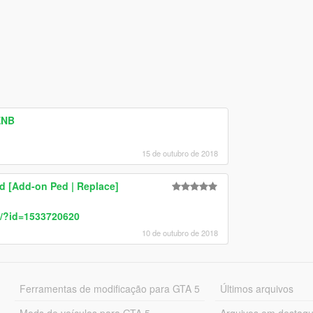
ENB
15 de outubro de 2018
 [Add-on Ped | Replace]
s/?id=1533720620
10 de outubro de 2018
Ferramentas de modificação para GTA 5
Últimos arquivos
Mods de veículos para GTA 5
Arquivos em destaq