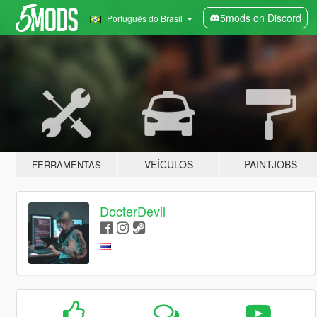
5mods on Discord
Português do Brasil
VEÍCULOS
PAINTJOBS
FERRAMENTAS
DocterDevil