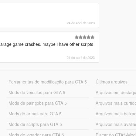
24 de abril de 2023
 garage game crashes. maybe i have other scripts
21 de abril de 2023
Ferramentas de modificação para GTA 5
Últimos arquivos
Mods de veículos para GTA 5
Arquivos em destaq
Mods de paintjobs para GTA 5
Arquivos mais curtid
Mods de armas para GTA 5
Arquivos mais baixa
Mods de scripts para GTA 5
Arquivos mais avali
Mods de jogador para GTA 5
Placar do GTA5-Mo