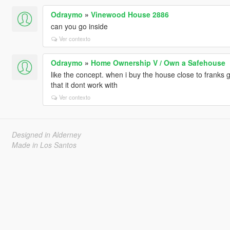
Odraymo
»
Vinewood House 2886
can you go inside
Ver contexto
Odraymo
»
Home Ownership V / Own a Safehouse
like the concept. when i buy the house close to franks
that it dont work with
Ver contexto
Designed in Alderney
Made in Los Santos