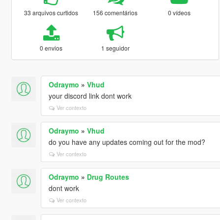
33 arquivos curtidos
156 comentários
0 vídeos
0 envios
1 seguidor
Odraymo
»
Vhud
your discord link dont work
Ver contexto
Odraymo
»
Vhud
do you have any updates coming out for the mod?
Ver contexto
Odraymo
»
Drug Routes
dont work
Ver contexto