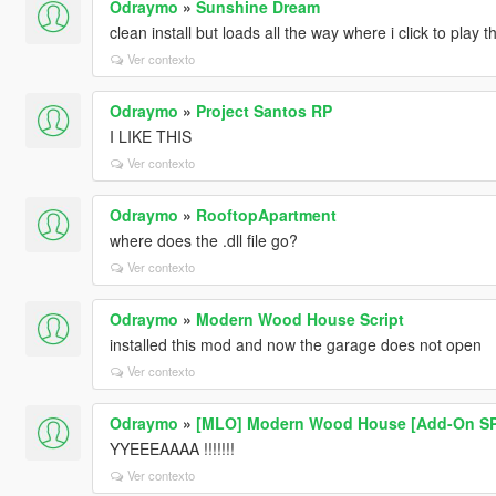
Odraymo
»
Sunshine Dream
clean install but loads all the way where i click to play 
Ver contexto
Odraymo
»
Project Santos RP
I LIKE THIS
Ver contexto
Odraymo
»
RooftopApartment
where does the .dll file go?
Ver contexto
Odraymo
»
Modern Wood House Script
installed this mod and now the garage does not open
Ver contexto
Odraymo
»
[MLO] Modern Wood House [Add-On SP
YYEEEAAAA !!!!!!!
Ver contexto