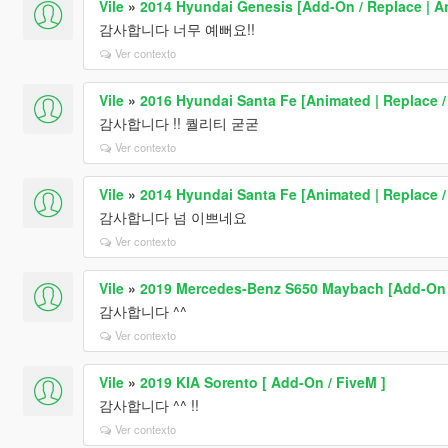
Vile
»
2014 Hyundai Genesis [Add-On / Replace | A
감사합니다 너무 예뻐요!!
Ver contexto
Vile
»
2016 Hyundai Santa Fe [Animated | Replace /
감사합니다 !! 퀄리티 굳굳
Ver contexto
Vile
»
2014 Hyundai Santa Fe [Animated | Replace /
감사합니다 넘 이쁘네요
Ver contexto
Vile
»
2019 Mercedes-Benz S650 Maybach [Add-On /
감사합니다 ^^
Ver contexto
Vile
»
2019 KIA Sorento [ Add-On / FiveM ]
감사합니다 ^^ !!
Ver contexto