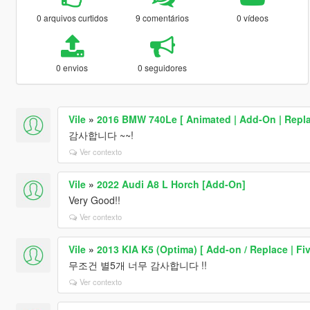
0 arquivos curtidos
9 comentários
0 vídeos
0 envios
0 seguidores
Vile
»
2016 BMW 740Le [ Animated | Add-On | Replac
감사합니다 ~~!
Ver contexto
Vile
»
2022 Audi A8 L Horch [Add-On]
Very Good!!
Ver contexto
Vile
»
2013 KIA K5 (Optima) [ Add-on / Replace | Fi
무조건 별5개 너무 감사합니다 !!
Ver contexto