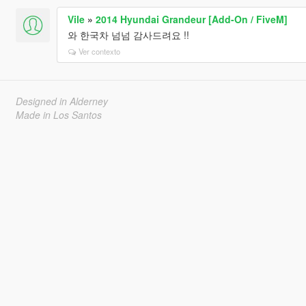
Vile
»
2014 Hyundai Grandeur [Add-On / FiveM]
와 한국차 넘넘 감사드려요 !!
Ver contexto
Designed in Alderney
Made in Los Santos