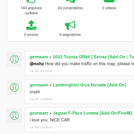
143 arquivos
24 comentários
0 vídeos
curtidos
0 envios
0 seguidores
germsam
»
2022 Toyota GR86 [ Extras [Add-On | Tu
@nohz
How did you make traffic on this map, please te
Ver contexto
germsam
»
Lamborghini Urus Hycade [Add-On]
crash
Ver contexto
germsam
»
Jaguar F-Pace Lumma [Add-On/FiveM]
i love you. NICE CAR
Ver contexto