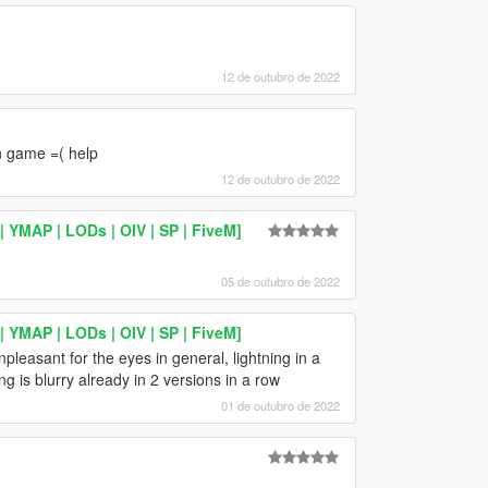
12 de outubro de 2022
in game =( help
12 de outubro de 2022
YMAP | LODs | OIV | SP | FiveM]
05 de outubro de 2022
YMAP | LODs | OIV | SP | FiveM]
pleasant for the eyes in general, lightning in a
g is blurry already in 2 versions in a row
01 de outubro de 2022