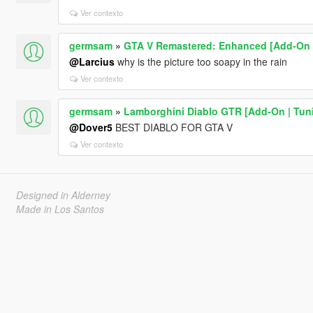
Ver contexto
germsam
»
GTA V Remastered: Enhanced [Add-On | 
@Larcius
why is the picture too soapy in the rain
Ver contexto
germsam
»
Lamborghini Diablo GTR [Add-On | Tuni
@Dover5
BEST DIABLO FOR GTA V
Ver contexto
Designed in Alderney
Made in Los Santos