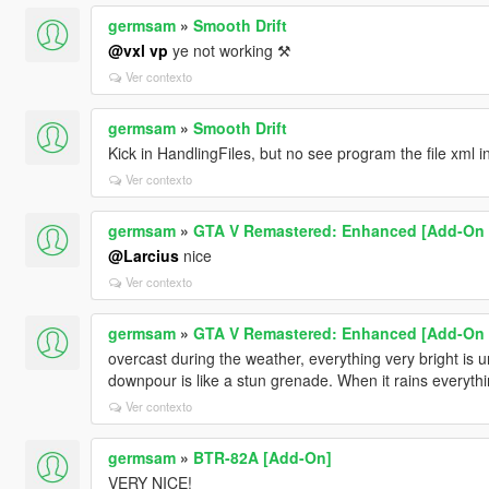
germsam
»
Smooth Drift
@vxl vp
ye not working ⚒
Ver contexto
germsam
»
Smooth Drift
Kick in HandlingFiles, but no see program the file xml 
Ver contexto
germsam
»
GTA V Remastered: Enhanced [Add-On | 
@Larcius
nice
Ver contexto
germsam
»
GTA V Remastered: Enhanced [Add-On | 
overcast during the weather, everything very bright is un
downpour is like a stun grenade. When it rains everythin
Ver contexto
germsam
»
BTR-82A [Add-On]
VERY NICE!